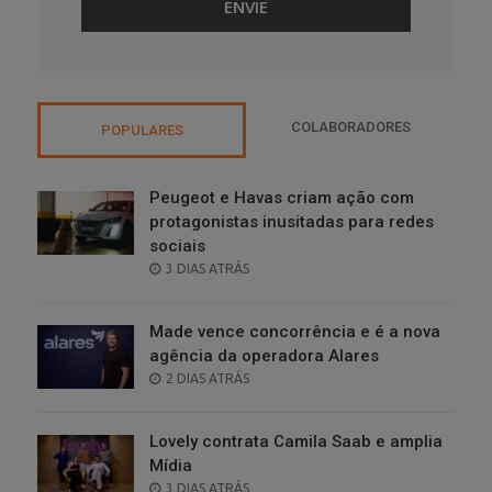
COLABORADORES
POPULARES
Peugeot e Havas criam ação com
protagonistas inusitadas para redes
sociais
POSTED
3 DIAS ATRÁS
ON
Made vence concorrência e é a nova
agência da operadora Alares
POSTED
2 DIAS ATRÁS
ON
Lovely contrata Camila Saab e amplia
Mídia
POSTED
3 DIAS ATRÁS