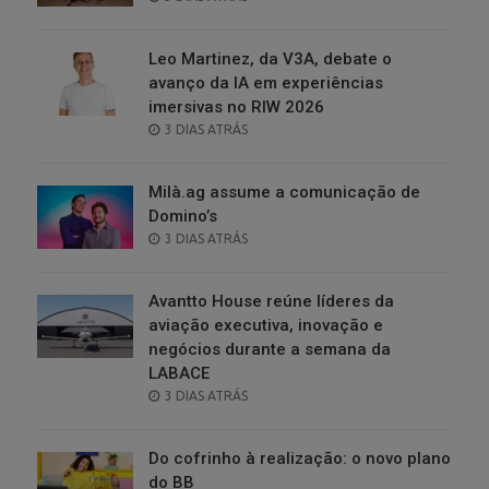
ON
Leo Martinez, da V3A, debate o
avanço da IA em experiências
imersivas no RIW 2026
POSTED
3 DIAS ATRÁS
ON
Milà.ag assume a comunicação de
Domino’s
POSTED
3 DIAS ATRÁS
ON
Avantto House reúne líderes da
aviação executiva, inovação e
negócios durante a semana da
LABACE
POSTED
3 DIAS ATRÁS
ON
Do cofrinho à realização: o novo plano
do BB