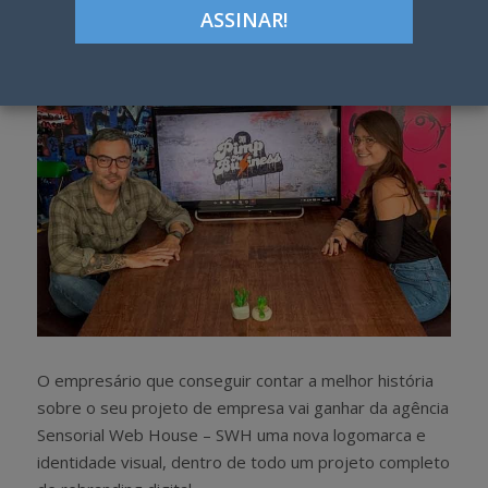
h
w
a
e
r
e
e
t
O empresário que conseguir contar a melhor história
sobre o seu projeto de empresa vai ganhar da agência
Sensorial Web House – SWH uma nova logomarca e
identidade visual, dentro de todo um projeto completo