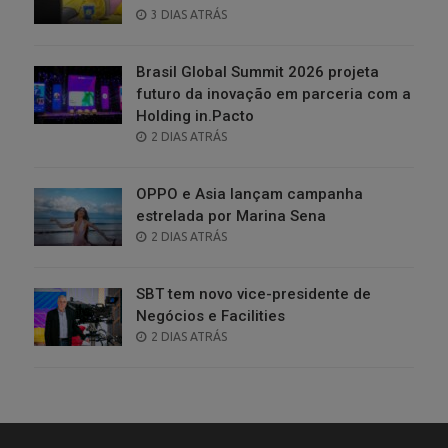
POSTED
3 DIAS ATRÁS
ON
Brasil Global Summit 2026 projeta
futuro da inovação em parceria com a
Holding in.Pacto
POSTED
2 DIAS ATRÁS
ON
OPPO e Asia lançam campanha
estrelada por Marina Sena
POSTED
2 DIAS ATRÁS
ON
SBT tem novo vice-presidente de
Negócios e Facilities
POSTED
2 DIAS ATRÁS
ON