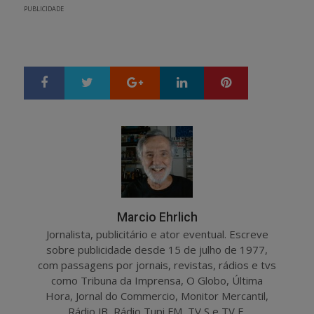
PUBLICIDADE
Google+
LinkedIn
Pinterest
S
T
h
w
a
e
r
e
e
t
Marcio Ehrlich
Jornalista, publicitário e ator eventual. Escreve
sobre publicidade desde 15 de julho de 1977,
com passagens por jornais, revistas, rádios e tvs
como Tribuna da Imprensa, O Globo, Última
Hora, Jornal do Commercio, Monitor Mercantil,
Rádio JB, Rádio Tupi FM, TV S e TV E.