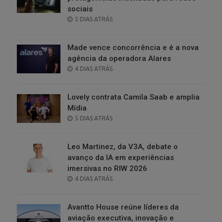
sociais
POSTED
5 DIAS ATRÁS
ON
Made vence concorrência e é a nova
agência da operadora Alares
POSTED
4 DIAS ATRÁS
ON
Lovely contrata Camila Saab e amplia
Mídia
POSTED
5 DIAS ATRÁS
ON
Leo Martinez, da V3A, debate o
avanço da IA em experiências
imersivas no RIW 2026
POSTED
4 DIAS ATRÁS
ON
Avantto House reúne líderes da
aviação executiva, inovação e