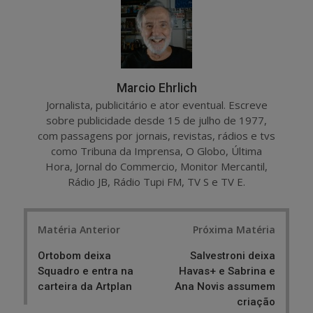
e
t
Marcio Ehrlich
Jornalista, publicitário e ator eventual. Escreve
sobre publicidade desde 15 de julho de 1977,
com passagens por jornais, revistas, rádios e tvs
como Tribuna da Imprensa, O Globo, Última
Hora, Jornal do Commercio, Monitor Mercantil,
Rádio JB, Rádio Tupi FM, TV S e TV E.
Post
Matéria Anterior
Próxima Matéria
navigation
Ortobom deixa
Salvestroni deixa
Squadro e entra na
Havas+ e Sabrina e
carteira da Artplan
Ana Novis assumem
criação