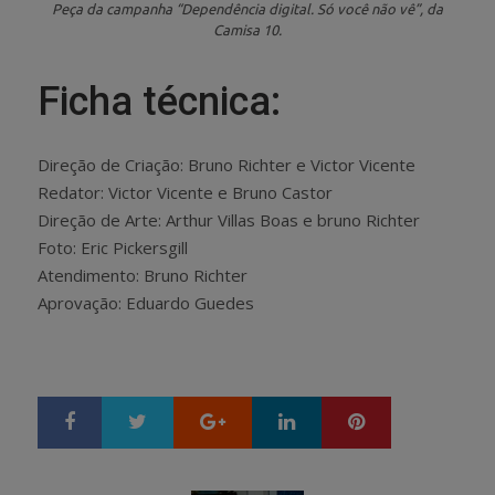
Peça da campanha “Dependência digital. Só você não vê”, da
Camisa 10.
Ficha técnica:
Direção de Criação: Bruno Richter e Victor Vicente
Redator: Victor Vicente e Bruno Castor
Direção de Arte: Arthur Villas Boas e bruno Richter
Foto: Eric Pickersgill
Atendimento: Bruno Richter
Aprovação: Eduardo Guedes
Google+
LinkedIn
Pinterest
S
T
h
w
a
e
r
e