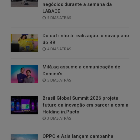
negócios durante a semana da
LABACE
POSTED
5 DIAS ATRÁS
ON
Do cofrinho à realização: o novo plano
do BB
POSTED
4 DIAS ATRÁS
ON
Milà.ag assume a comunicação de
Domino’s
POSTED
5 DIAS ATRÁS
ON
Brasil Global Summit 2026 projeta
futuro da inovação em parceria com a
Holding in.Pacto
POSTED
3 DIAS ATRÁS
ON
OPPO e Asia lançam campanha