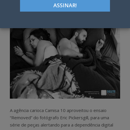
Google+
LinkedIn
Pinterest
S
T
h
w
a
e
r
e
e
t
A agência carioca Camisa 10 aproveitou o ensaio
“Removed” do fotógrafo Eric Pickersgill, para uma
série de peças alertando para a dependência digital