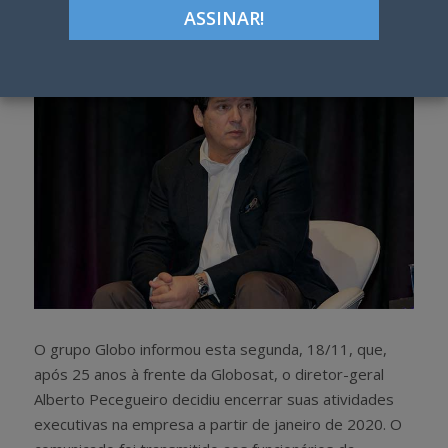
h
w
a
e
r
e
e
t
O grupo Globo informou esta segunda, 18/11, que,
após 25 anos à frente da Globosat, o diretor-geral
Alberto Pecegueiro decidiu encerrar suas atividades
executivas na empresa a partir de janeiro de 2020. O