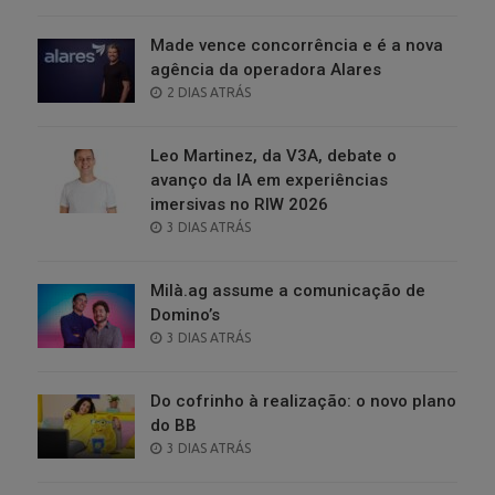
ON
Made vence concorrência e é a nova
agência da operadora Alares
POSTED
2 DIAS ATRÁS
ON
Leo Martinez, da V3A, debate o
avanço da IA em experiências
imersivas no RIW 2026
POSTED
3 DIAS ATRÁS
ON
Milà.ag assume a comunicação de
Domino’s
POSTED
3 DIAS ATRÁS
ON
Do cofrinho à realização: o novo plano
do BB
POSTED
3 DIAS ATRÁS
ON