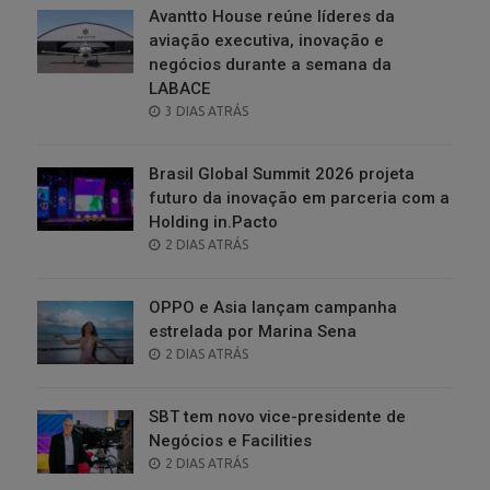
Avantto House reúne líderes da
aviação executiva, inovação e
negócios durante a semana da
LABACE
POSTED
3 DIAS ATRÁS
ON
Brasil Global Summit 2026 projeta
futuro da inovação em parceria com a
Holding in.Pacto
POSTED
2 DIAS ATRÁS
ON
OPPO e Asia lançam campanha
estrelada por Marina Sena
POSTED
2 DIAS ATRÁS
ON
SBT tem novo vice-presidente de
Negócios e Facilities
POSTED
2 DIAS ATRÁS
ON