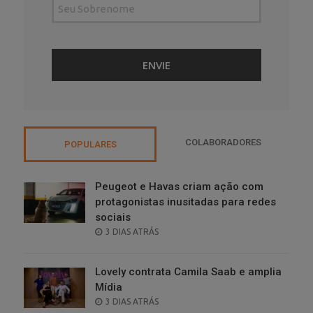
COLABORADORES
POPULARES
Peugeot e Havas criam ação com
protagonistas inusitadas para redes
sociais
POSTED
3 DIAS ATRÁS
ON
Lovely contrata Camila Saab e amplia
Mídia
POSTED
3 DIAS ATRÁS