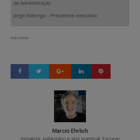
de Administração
Jorge Nóbrega – Presidente-executivo
PUBLICIDADE
Google+
LinkedIn
Pinterest
S
T
h
w
a
e
r
e
e
t
Marcio Ehrlich
Jornalista, publicitário e ator eventual. Escreve