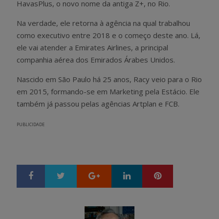
HavasPlus, o novo nome da antiga Z+, no Rio.
Na verdade, ele retorna à agência na qual trabalhou
como executivo entre 2018 e o começo deste ano. Lá,
ele vai atender a Emirates Airlines, a principal
companhia aérea dos Emirados Árabes Unidos.
Nascido em São Paulo há 25 anos, Racy veio para o Rio
em 2015, formando-se em Marketing pela Estácio. Ele
também já passou pelas agências Artplan e FCB.
PUBLICIDADE
Google+
LinkedIn
Pinterest
S
T
h
w
a
e
r
e
e
t