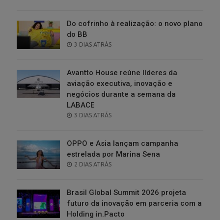
ON
Do cofrinho à realização: o novo plano
do BB
POSTED
3 DIAS ATRÁS
ON
Avantto House reúne líderes da
aviação executiva, inovação e
negócios durante a semana da
LABACE
POSTED
3 DIAS ATRÁS
ON
OPPO e Asia lançam campanha
estrelada por Marina Sena
POSTED
2 DIAS ATRÁS
ON
Brasil Global Summit 2026 projeta
futuro da inovação em parceria com a
Holding in.Pacto