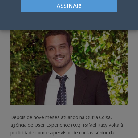
Google+
LinkedIn
Pinterest
S
T
h
w
a
e
r
e
e
t
Depois de nove meses atuando na Outra Coisa,
agência de User Experience (UX), Rafael Racy volta à
publicidade como supervisor de contas sênior da