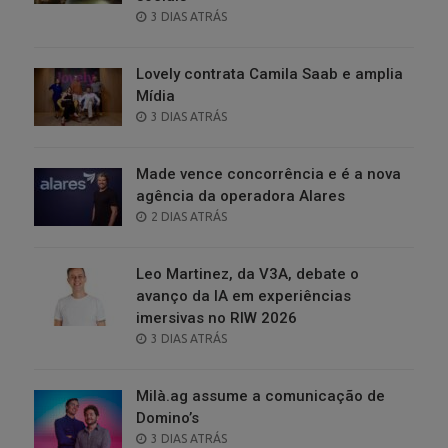
POSTED
3 DIAS ATRÁS
ON
Lovely contrata Camila Saab e amplia
Mídia
POSTED
3 DIAS ATRÁS
ON
Made vence concorrência e é a nova
agência da operadora Alares
POSTED
2 DIAS ATRÁS
ON
Leo Martinez, da V3A, debate o
avanço da IA em experiências
imersivas no RIW 2026
POSTED
3 DIAS ATRÁS
ON
Milà.ag assume a comunicação de
Domino’s
POSTED
3 DIAS ATRÁS