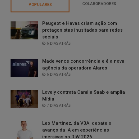
COLABORADORES
POPULARES
Peugeot e Havas criam ação com
protagonistas inusitadas para redes
sociais
POSTED
6 DIAS ATRÁS
ON
Made vence concorrência e é a nova
agência da operadora Alares
POSTED
6 DIAS ATRÁS
ON
Lovely contrata Camila Saab e amplia
Mídia
POSTED
7 DIAS ATRÁS
ON
Leo Martinez, da V3A, debate o
avanço da IA em experiências
imersivas no RIW 2026