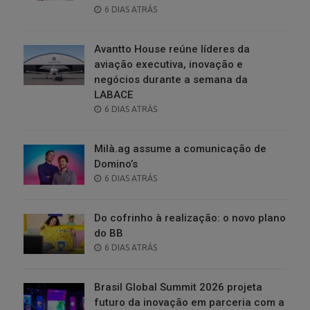
POSTED
6 DIAS ATRÁS
ON
Avantto House reúne líderes da
aviação executiva, inovação e
negócios durante a semana da
LABACE
POSTED
6 DIAS ATRÁS
ON
Milà.ag assume a comunicação de
Domino’s
POSTED
6 DIAS ATRÁS
ON
Do cofrinho à realização: o novo plano
do BB
POSTED
6 DIAS ATRÁS
ON
Brasil Global Summit 2026 projeta
futuro da inovação em parceria com a