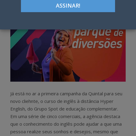
h
w
a
e
r
e
e
t
Já está no ar a primeira campanha da Quintal para seu
novo cliehnte, o curso de inglês à distância Hyper
English, do Grupo Spot de educação complementar.
Em uma série de cinco comerciais, a agência destaca
que o conhecimento do inglês pode ajudar a que uma
pessoa realize seus sonhos e desejos, mesmo que