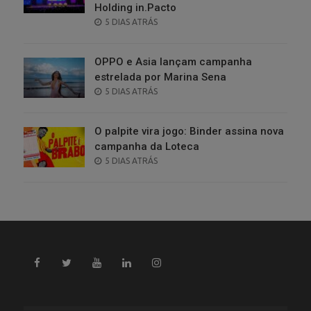
Holding in.Pacto
POSTED
5 DIAS ATRÁS
ON
OPPO e Asia lançam campanha
estrelada por Marina Sena
POSTED
5 DIAS ATRÁS
ON
O palpite vira jogo: Binder assina nova
campanha da Loteca
POSTED
5 DIAS ATRÁS
ON