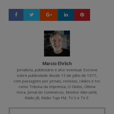
Google+
LinkedIn
Pinterest
S
T
h
w
a
e
r
e
e
t
Marcio Ehrlich
Jornalista, publicitário e ator eventual. Escreve
sobre publicidade desde 15 de julho de 1977,
com passagens por jornais, revistas, rádios e tvs
como Tribuna da Imprensa, O Globo, Última
Hora, Jornal do Commercio, Monitor Mercantil,
Rádio JB, Rádio Tupi FM, TV S e TV E.
Post