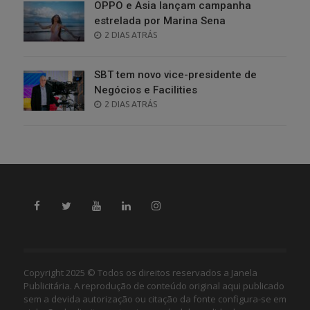
OPPO e Asia lançam campanha
estrelada por Marina Sena
POSTED
2 DIAS ATRÁS
ON
SBT tem novo vice-presidente de
Negócios e Facilities
POSTED
2 DIAS ATRÁS
ON
Copyright 2025 © Todos os direitos reservados a Janela
Publicitária. A reprodução de conteúdo original aqui publicado
sem a devida autorização ou citação da fonte configura-se em