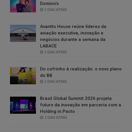
Domino’s
POSTED
3 DIAS ATRÁS
ON
Avantto House reúne líderes da
aviação executiva, inovação e
negócios durante a semana da
LABACE
POSTED
3 DIAS ATRÁS
ON
Do cofrinho à realização: o novo plano
do BB
POSTED
3 DIAS ATRÁS
ON
Brasil Global Summit 2026 projeta
futuro da inovação em parceria com a
Holding in.Pacto
POSTED
2 DIAS ATRÁS
ON