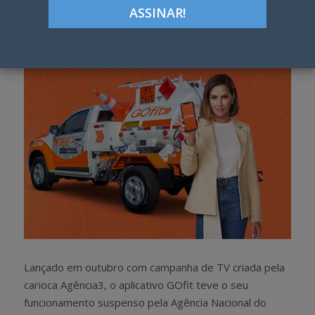
Google+
LinkedIn
Pinterest
S
T
h
w
a
e
r
e
e
t
Lançado em outubro com campanha de TV criada pela
carioca Agência3, o aplicativo GOfit teve o seu
funcionamento suspenso pela Agência Nacional do