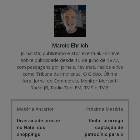
r
e
e
t
Marcio Ehrlich
Jornalista, publicitário e ator eventual. Escreve
sobre publicidade desde 15 de julho de 1977,
com passagens por jornais, revistas, rádios e tvs
como Tribuna da Imprensa, O Globo, Última
Hora, Jornal do Commercio, Monitor Mercantil,
Rádio JB, Rádio Tupi FM, TV S e TV E.
Post
Matéria Anterior
Próxima Matéria
navigation
Diversidade cresce
Riotur prorroga
no Natal dos
captação de
shoppings
patrocínio para o