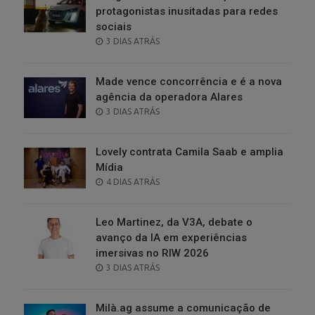
protagonistas inusitadas para redes
sociais
POSTED
3 DIAS ATRÁS
ON
Made vence concorrência e é a nova
agência da operadora Alares
POSTED
3 DIAS ATRÁS
ON
Lovely contrata Camila Saab e amplia
Mídia
POSTED
4 DIAS ATRÁS
ON
Leo Martinez, da V3A, debate o
avanço da IA em experiências
imersivas no RIW 2026
POSTED
3 DIAS ATRÁS
ON
Milà.ag assume a comunicação de