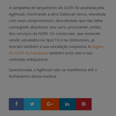
A campanha de lançamento do GOfit foi assinada pela
Agência3, mostrando a atriz Deborah Secco, envolvida
com seus compromissos, descobrindo que não tinha
conseguido abastecer seu carro, precisando, então,
dos serviços da GOfit. Os comerciais, que estavam
sendo veiculados no SporTV e na Globonews, já
tiveram também a sua veiculação suspensa. A
página
do GOfit no Facebook
também está com o seu
conteúdo indisponível.
Questionada, a Agência3 não se manifestou até o
fechamento desta matéria.
Google+
LinkedIn
Pinterest
S
T
h
w
a
e