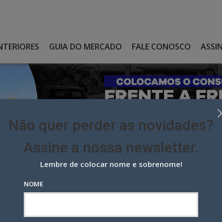
NTERIORES
GUIA DO MERCADO
FALE CONOSCO
ASSI
Não quer perder as novidades?
Assine a nossa newsletter.
Lembre de colocar nome e sobrenome!
L PENALVA PARA SUA ÁREA COMERCIAL
NOME
enalva para sua área comercial