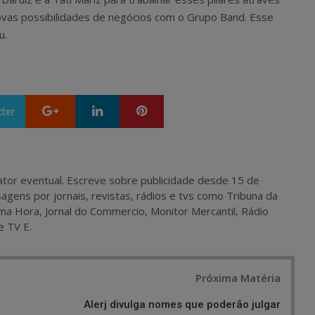
 novas possibilidades de negócios com o Grupo Band. Esse
u.
Google+
LinkedIn
Pinterest
tter
 e ator eventual. Escreve sobre publicidade desde 15 de
agens por jornais, revistas, rádios e tvs como Tribuna da
ma Hora, Jornal do Commercio, Monitor Mercantil, Rádio
e TV E.
Próxima Matéria
Alerj divulga nomes que poderão julgar