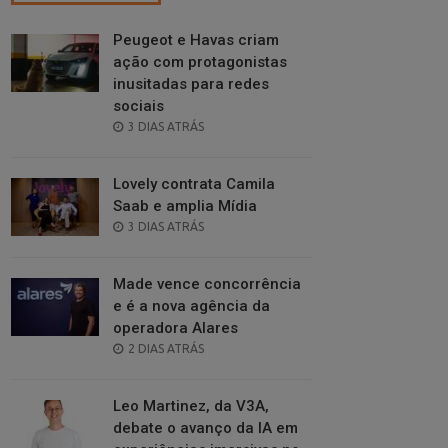
Peugeot e Havas criam
ação com protagonistas
inusitadas para redes
sociais
POSTED
3 DIAS ATRÁS
ON
Lovely contrata Camila
Saab e amplia Mídia
POSTED
3 DIAS ATRÁS
ON
Made vence concorrência
e é a nova agência da
operadora Alares
POSTED
2 DIAS ATRÁS
ON
Leo Martinez, da V3A,
debate o avanço da IA em