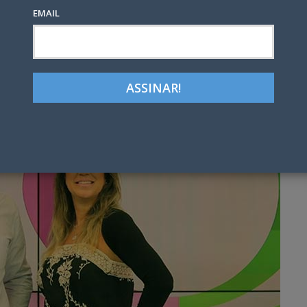
EMAIL
Google+
LinkedIn
Pinterest
tter