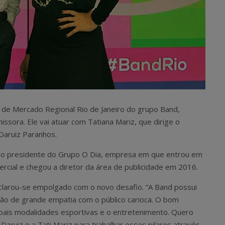
or de Mercado Regional Rio de Janeiro do grupo Band,
ssora. Ele vai atuar com Tatiana Mariz, que dirige o
Daruiz Paranhos.
mo presidente do Grupo O Dia, empresa em que entrou em
cial e chegou a diretor da área de publicidade em 2016.
eclarou-se empolgado com o novo desafio. “A Band possui
ção de grande empatia com o público carioca. O bom
cipais modalidades esportivas e o entretenimento. Quero
Daruiz e a Tati Mariz para trabalhar esses pilares através