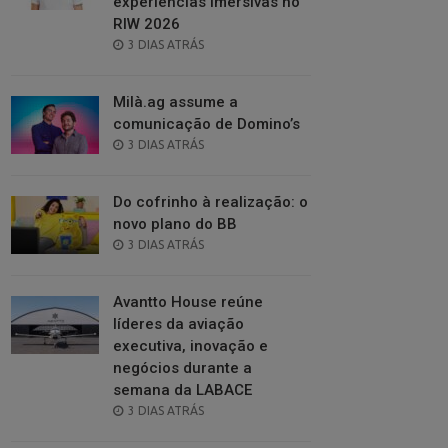
experiências imersivas no
RIW 2026
POSTED
3 DIAS ATRÁS
ON
Milà.ag assume a
comunicação de Domino’s
POSTED
3 DIAS ATRÁS
ON
Do cofrinho à realização: o
novo plano do BB
POSTED
3 DIAS ATRÁS
ON
Avantto House reúne
líderes da aviação
executiva, inovação e
negócios durante a
semana da LABACE
POSTED
3 DIAS ATRÁS
ON