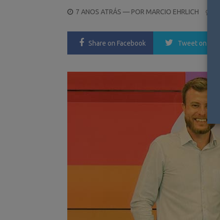
POSTED
7 ANOS ATRÁS
— POR
MARCIO EHRLICH
0
ON
Share
on Facebook
Tweet
on Twi