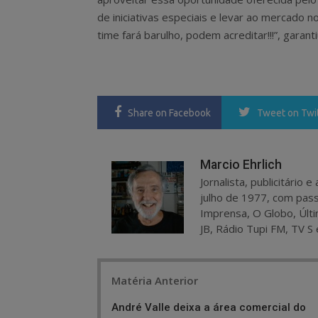
de iniciativas especiais e levar ao mercado
time fará barulho, podem acreditar!!!”, garanti
Share
on Facebook
Tweet
on Twi
Marcio Ehrlich
Jornalista, publicitário
julho de 1977, com pass
Imprensa, O Globo, Últi
JB, Rádio Tupi FM, TV S 
Post
Matéria Anterior
navigation
André Valle deixa a área comercial do