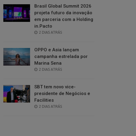
Brasil Global Summit 2026
projeta futuro da inovação
em parceria com a Holding
in.Pacto
POSTED
2 DIAS ATRÁS
ON
OPPO e Asia lançam
campanha estrelada por
Marina Sena
POSTED
2 DIAS ATRÁS
ON
SBT tem novo vice-
presidente de Negócios e
Facilities
POSTED
2 DIAS ATRÁS
ON