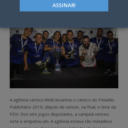
h
w
a
e
r
e
e
t
A agência carioca Wide levantou o caneco do Peladão
Publicitário 2019, depois de vencer, na final, o time da
PDV. Dos oito jogos disputados, a campeã venceu
sete e empatou um. A agência estava tão matadora