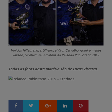
Vinicius Hillebrand, artilheiro, e Vitor Carvalho, goleiro menos
vazado, recebem seus troféus do Peladão Publicitário 2019.
Todas as fotos desta matéria são de Lucas Zirretta.
Google+
LinkedIn
Pinterest
S
T
h
w