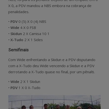
X 0, a PDV mandou a NBS embora na cobrança de
penalidades.
•
PDV
0 (5) X 0 (4) NBS
•
Wide
4 X 0 FSB
•
Skidun
2 X Camisa 10 1
•
X-Tudo
2 X 1 Sides
Semifinais
Com Wide enfrentando a Skidun e a PDV disputando
com a X-Tudo deu Wide vencendo a Skidun e a PDV
derrotando a X-Tudo quase no final, por um pênalti.
•
Wide
2 X 1 Skidun
•
PDV
1 X 0 X-Tudo