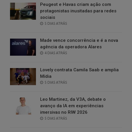
Peugeot e Havas criam ação com
protagonistas inusitadas para redes
sociais
POSTED
5 DIAS ATRÁS
ON
Made vence concorrência e é a nova
agência da operadora Alares
POSTED
4 DIAS ATRÁS
ON
Lovely contrata Camila Saab e amplia
Mídia
POSTED
5 DIAS ATRÁS
ON
Leo Martinez, da V3A, debate o
avanço da IA em experiências
imersivas no RIW 2026
POSTED
5 DIAS ATRÁS
ON