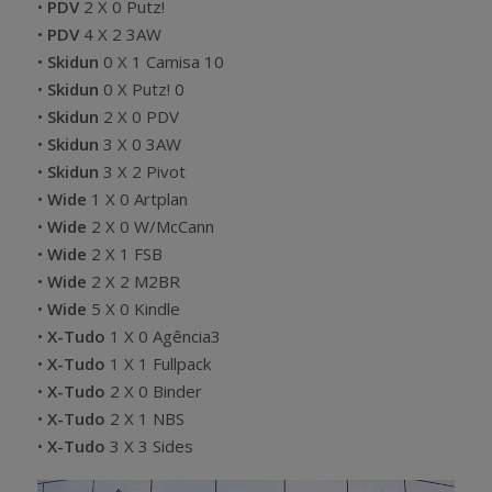
•
PDV
2 X 0 Putz!
•
PDV
4 X 2 3AW
•
Skidun
0 X 1 Camisa 10
•
Skidun
0 X Putz! 0
•
Skidun
2 X 0 PDV
•
Skidun
3 X 0 3AW
•
Skidun
3 X 2 Pivot
•
Wide
1 X 0 Artplan
•
Wide
2 X 0 W/McCann
•
Wide
2 X 1 FSB
•
Wide
2 X 2 M2BR
•
Wide
5 X 0 Kindle
•
X-Tudo
1 X 0 Agência3
•
X-Tudo
1 X 1 Fullpack
•
X-Tudo
2 X 0 Binder
•
X-Tudo
2 X 1 NBS
•
X-Tudo
3 X 3 Sides