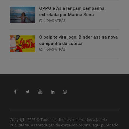
OPPO e Asia lançam campanha
estrelada por Marina Sena
POSTED
4 DIAS ATRÁS
ON
O palpite vira jogo: Binder assina nova
campanha da Loteca
POSTED
4 DIAS ATRÁS
ON
Copyright 2025 © Todos os direitos reservados a Janela
Publicitária. A reprodução de conteúdo original aqui publicado