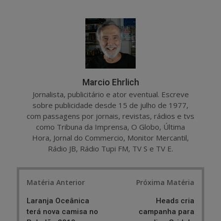
a
e
r
e
e
t
Marcio Ehrlich
Jornalista, publicitário e ator eventual. Escreve
sobre publicidade desde 15 de julho de 1977,
com passagens por jornais, revistas, rádios e tvs
como Tribuna da Imprensa, O Globo, Última
Hora, Jornal do Commercio, Monitor Mercantil,
Rádio JB, Rádio Tupi FM, TV S e TV E.
Post
Matéria Anterior
Próxima Matéria
navigation
Laranja Oceânica
Heads cria
terá nova camisa no
campanha para