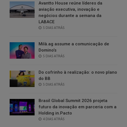
Avantto House reúne líderes da
aviação executiva, inovação e
negócios durante a semana da
LABACE
POSTED
5 DIAS ATRÁS
ON
Milà.ag assume a comunicação de
Domino’s
POSTED
5 DIAS ATRÁS
ON
Do cofrinho à realização: o novo plano
do BB
POSTED
5 DIAS ATRÁS
ON
Brasil Global Summit 2026 projeta
futuro da inovação em parceria com a
Holding in.Pacto
POSTED
4 DIAS ATRÁS
ON