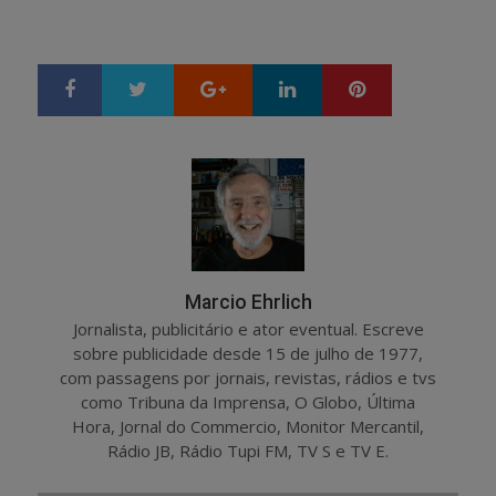
Google+
LinkedIn
Pinterest
S
T
h
w
a
e
r
e
e
t
Marcio Ehrlich
Jornalista, publicitário e ator eventual. Escreve
sobre publicidade desde 15 de julho de 1977,
com passagens por jornais, revistas, rádios e tvs
como Tribuna da Imprensa, O Globo, Última
Hora, Jornal do Commercio, Monitor Mercantil,
Rádio JB, Rádio Tupi FM, TV S e TV E.