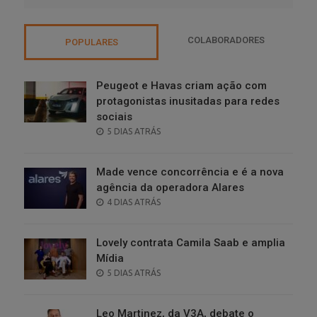
COLABORADORES
POPULARES
Peugeot e Havas criam ação com
protagonistas inusitadas para redes
sociais
POSTED
5 DIAS ATRÁS
ON
Made vence concorrência e é a nova
agência da operadora Alares
POSTED
4 DIAS ATRÁS
ON
Lovely contrata Camila Saab e amplia
Mídia
POSTED
5 DIAS ATRÁS
ON
Leo Martinez, da V3A, debate o