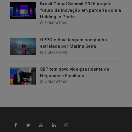
Brasil Global Summit 2026 projeta
futuro da inovação em parceria com a
Holding in.Pacto
POSTED
3 DIAS ATRÁS
ON
OPPO e Asia lançam campanha
estrelada por Marina Sena
POSTED
3 DIAS ATRÁS
ON
SBT tem novo vice-presidente de
Negócios e Facilities
POSTED
4 DIAS ATRÁS
ON