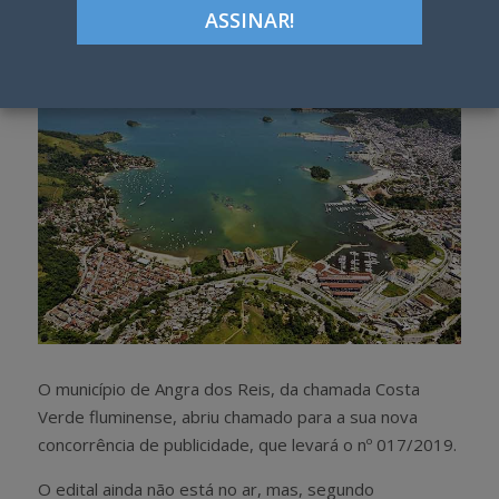
h
w
a
e
r
e
e
t
O município de Angra dos Reis, da chamada Costa
Verde fluminense, abriu chamado para a sua nova
concorrência de publicidade, que levará o nº 017/2019.
O edital ainda não está no ar, mas, segundo