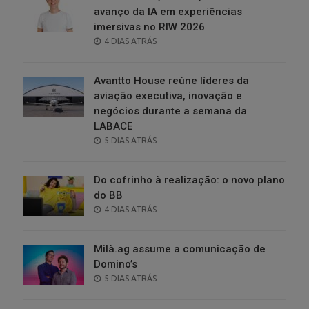
avanço da IA em experiências
imersivas no RIW 2026
POSTED
4 DIAS ATRÁS
ON
Avantto House reúne líderes da
aviação executiva, inovação e
negócios durante a semana da
LABACE
POSTED
5 DIAS ATRÁS
ON
Do cofrinho à realização: o novo plano
do BB
POSTED
4 DIAS ATRÁS
ON
Milà.ag assume a comunicação de
Domino’s
POSTED
5 DIAS ATRÁS
ON