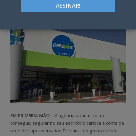
Google+
LinkedIn
Pinterest
S
T
h
w
a
e
r
e
e
t
EM PRIMEIRA MÃO –
A agência baiana Leiaute
conseguiu segurar no seu escritório carioca a conta da
rede de supermercados Prezunic, do grupo chileno