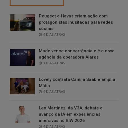
Peugeot e Havas criam ação com
protagonistas inusitadas para redes
sociais
POSTED
4 DIAS ATRÁS
ON
Made vence concorrência e é a nova
agência da operadora Alares
POSTED
3 DIAS ATRÁS
ON
Lovely contrata Camila Saab e amplia
Mídia
POSTED
4 DIAS ATRÁS
ON
Leo Martinez, da V3A, debate o
avanço da IA em experiências
imersivas no RIW 2026
POSTED
4 DIAS ATRÁS