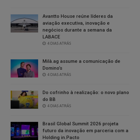
ON
Avantto House reúne líderes da
aviação executiva, inovação e
negócios durante a semana da
LABACE
POSTED
4 DIAS ATRÁS
ON
Milà.ag assume a comunicação de
Domino’s
POSTED
4 DIAS ATRÁS
ON
Do cofrinho à realização: o novo plano
do BB
POSTED
4 DIAS ATRÁS
ON
Brasil Global Summit 2026 projeta
futuro da inovação em parceria com a
Holding in.Pacto