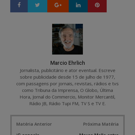
Google+
LinkedIn
Pinterest
S
T
h
w
a
e
r
e
e
t
Marcio Ehrlich
Jornalista, publicitário e ator eventual. Escreve
sobre publicidade desde 15 de julho de 1977,
com passagens por jornais, revistas, rádios e tvs
como Tribuna da Imprensa, O Globo, Última
Hora, Jornal do Commercio, Monitor Mercantil,
Rádio JB, Rádio Tupi FM, TV S e TV E.
Post
Matéria Anterior
Próxima Matéria
navigation