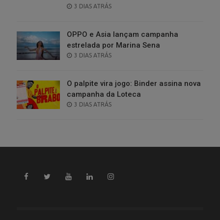
POSTED
3 DIAS ATRÁS
ON
OPPO e Asia lançam campanha
estrelada por Marina Sena
POSTED
3 DIAS ATRÁS
ON
O palpite vira jogo: Binder assina nova
campanha da Loteca
POSTED
3 DIAS ATRÁS
ON