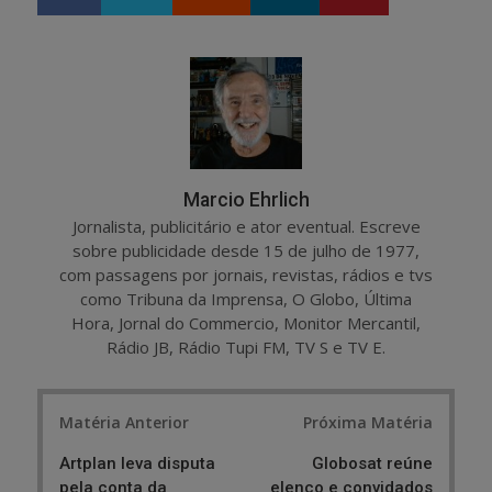
h
w
a
e
r
e
e
t
Marcio Ehrlich
Jornalista, publicitário e ator eventual. Escreve
sobre publicidade desde 15 de julho de 1977,
com passagens por jornais, revistas, rádios e tvs
como Tribuna da Imprensa, O Globo, Última
Hora, Jornal do Commercio, Monitor Mercantil,
Rádio JB, Rádio Tupi FM, TV S e TV E.
Post
Matéria Anterior
Próxima Matéria
navigation
Artplan leva disputa
Globosat reúne
pela conta da
elenco e convidados