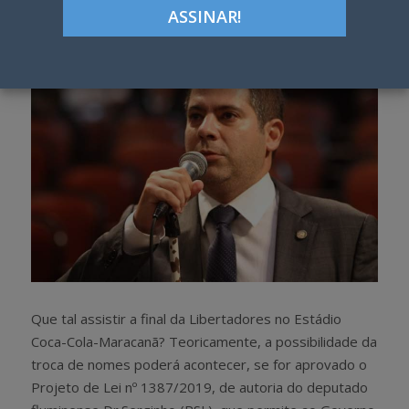
h
w
a
e
r
e
e
t
Que tal assistir a final da Libertadores no Estádio
Coca-Cola-Maracanã? Teoricamente, a possibilidade da
troca de nomes poderá acontecer, se for aprovado o
Projeto de Lei nº 1387/2019, de autoria do deputado