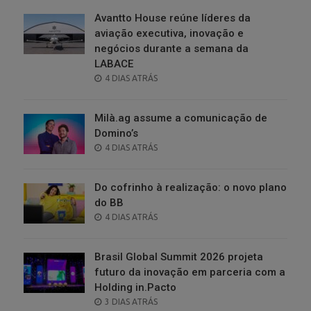
Avantto House reúne líderes da
aviação executiva, inovação e
negócios durante a semana da
LABACE
POSTED
4 DIAS ATRÁS
ON
Milà.ag assume a comunicação de
Domino’s
POSTED
4 DIAS ATRÁS
ON
Do cofrinho à realização: o novo plano
do BB
POSTED
4 DIAS ATRÁS
ON
Brasil Global Summit 2026 projeta
futuro da inovação em parceria com a
Holding in.Pacto
POSTED
3 DIAS ATRÁS