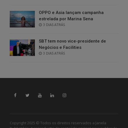
ON
OPPO e Asia lançam campanha
estrelada por Marina Sena
POSTED
3 DIAS ATRÁS
ON
SBT tem novo vice-presidente de
Negócios e Facilities
POSTED
3 DIAS ATRÁS
ON
Copyright 2025 © Todos os direitos reservados a Janela