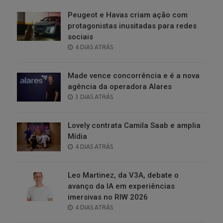
Peugeot e Havas criam ação com
protagonistas inusitadas para redes
sociais
POSTED
4 DIAS ATRÁS
ON
Made vence concorrência e é a nova
agência da operadora Alares
POSTED
3 DIAS ATRÁS
ON
Lovely contrata Camila Saab e amplia
Mídia
POSTED
4 DIAS ATRÁS
ON
Leo Martinez, da V3A, debate o
avanço da IA em experiências
imersivas no RIW 2026
POSTED
4 DIAS ATRÁS
ON