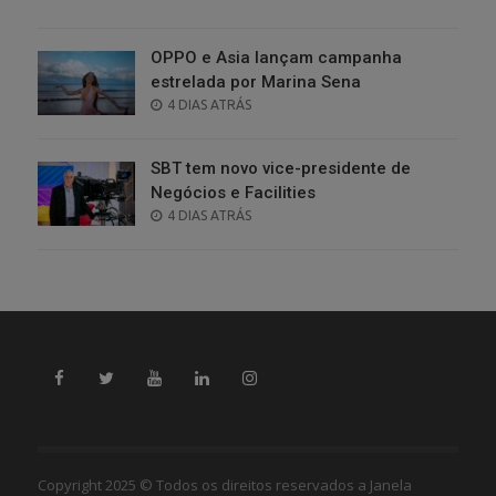
ON
OPPO e Asia lançam campanha
estrelada por Marina Sena
POSTED
4 DIAS ATRÁS
ON
SBT tem novo vice-presidente de
Negócios e Facilities
POSTED
4 DIAS ATRÁS
ON
Copyright 2025 © Todos os direitos reservados a Janela