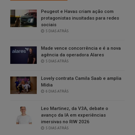
Peugeot e Havas criam ação com
protagonistas inusitadas para redes
sociais
POSTED
5 DIAS ATRÁS
ON
Made vence concorrência e é a nova
agência da operadora Alares
POSTED
5 DIAS ATRÁS
ON
Lovely contrata Camila Saab e amplia
Mídia
POSTED
6 DIAS ATRÁS
ON
Leo Martinez, da V3A, debate o
avanço da IA em experiências
imersivas no RIW 2026
POSTED
5 DIAS ATRÁS
ON