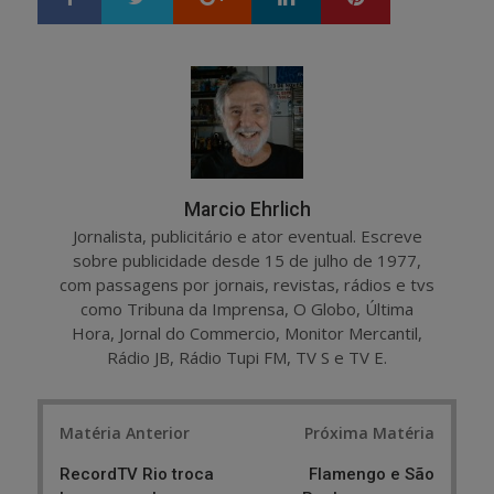
h
w
a
e
r
e
e
t
Marcio Ehrlich
Jornalista, publicitário e ator eventual. Escreve
sobre publicidade desde 15 de julho de 1977,
com passagens por jornais, revistas, rádios e tvs
como Tribuna da Imprensa, O Globo, Última
Hora, Jornal do Commercio, Monitor Mercantil,
Rádio JB, Rádio Tupi FM, TV S e TV E.
Post
Matéria Anterior
Próxima Matéria
navigation
RecordTV Rio troca
Flamengo e São