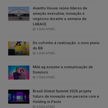
Avantto House reúne líderes da
aviação executiva, inovação e
negócios durante a semana da
LABACE
POSTED
5 DIAS ATRÁS
ON
Do cofrinho à realização: o novo plano
do BB
POSTED
5 DIAS ATRÁS
ON
Milà.ag assume a comunicação de
Domino’s
POSTED
5 DIAS ATRÁS
ON
Brasil Global Summit 2026 projeta
futuro da inovação em parceria com a
Holding in.Pacto
POSTED
4 DIAS ATRÁS