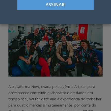
h
w
a
e
r
e
e
t
A plataforma Now, criada pela agência Artplan para
acompanhar conteúdo e laboratório de dados em
tempo real, vai ter este ano a experiência de trabalhar
para quatro marcas simultaneamente, por conta do