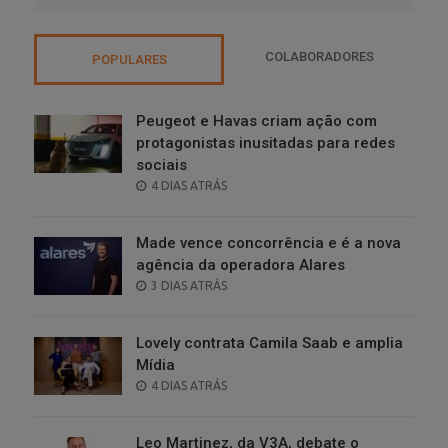
COLABORADORES
POPULARES
Peugeot e Havas criam ação com
protagonistas inusitadas para redes
sociais
POSTED
4 DIAS ATRÁS
ON
Made vence concorrência e é a nova
agência da operadora Alares
POSTED
3 DIAS ATRÁS
ON
Lovely contrata Camila Saab e amplia
Mídia
POSTED
4 DIAS ATRÁS
ON
Leo Martinez, da V3A, debate o