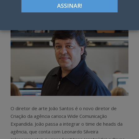
h
w
a
e
r
e
e
t
O diretor de arte João Santos é o novo diretor de
Criação da agência carioca Wide Comunicação
Expandida. João passa a integrar o time de heads da
agência, que conta com Leonardo Silveira