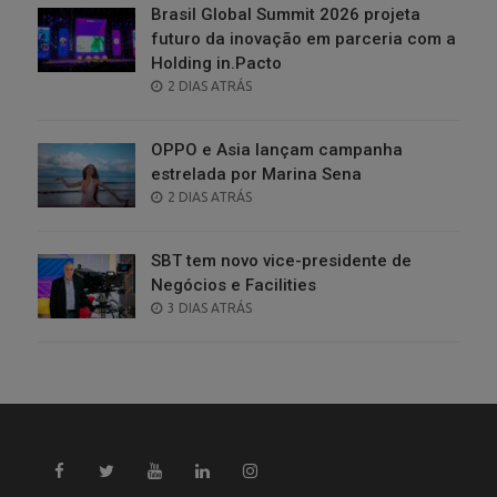
Brasil Global Summit 2026 projeta
futuro da inovação em parceria com a
Holding in.Pacto
POSTED
2 DIAS ATRÁS
ON
OPPO e Asia lançam campanha
estrelada por Marina Sena
POSTED
2 DIAS ATRÁS
ON
SBT tem novo vice-presidente de
Negócios e Facilities
POSTED
3 DIAS ATRÁS
ON