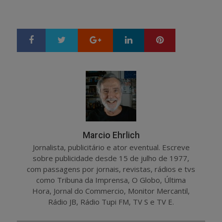
Google+
LinkedIn
Pinterest
S
T
h
w
a
e
r
e
e
t
Marcio Ehrlich
Jornalista, publicitário e ator eventual. Escreve
sobre publicidade desde 15 de julho de 1977,
com passagens por jornais, revistas, rádios e tvs
como Tribuna da Imprensa, O Globo, Última
Hora, Jornal do Commercio, Monitor Mercantil,
Rádio JB, Rádio Tupi FM, TV S e TV E.