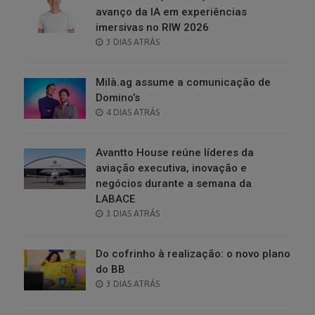
avanço da IA em experiências
imersivas no RIW 2026
POSTED
3 DIAS ATRÁS
ON
Milà.ag assume a comunicação de
Domino’s
POSTED
4 DIAS ATRÁS
ON
Avantto House reúne líderes da
aviação executiva, inovação e
negócios durante a semana da
LABACE
POSTED
3 DIAS ATRÁS
ON
Do cofrinho à realização: o novo plano
do BB
POSTED
3 DIAS ATRÁS
ON