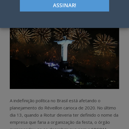
h
w
a
e
r
e
e
t
A indefinição política no Brasil está afetando o
planejamento do Réveillon carioca de 2020. No último
dia 13, quando a Riotur deveria ter definido o nome da
empresa que faria a organização da festa, o órgão