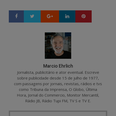
Google+
LinkedIn
Pinterest
S
T
h
w
a
e
r
e
e
t
Marcio Ehrlich
Jornalista, publicitário e ator eventual. Escreve
sobre publicidade desde 15 de julho de 1977,
com passagens por jornais, revistas, rádios e tvs
como Tribuna da Imprensa, O Globo, Última
Hora, Jornal do Commercio, Monitor Mercantil,
Rádio JB, Rádio Tupi FM, TV S e TV E.
Post