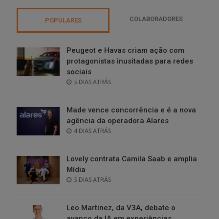
COLABORADORES
POPULARES
Peugeot e Havas criam ação com
protagonistas inusitadas para redes
sociais
POSTED
5 DIAS ATRÁS
ON
Made vence concorrência e é a nova
agência da operadora Alares
POSTED
4 DIAS ATRÁS
ON
Lovely contrata Camila Saab e amplia
Mídia
POSTED
5 DIAS ATRÁS
ON
Leo Martinez, da V3A, debate o
avanço da IA em experiências