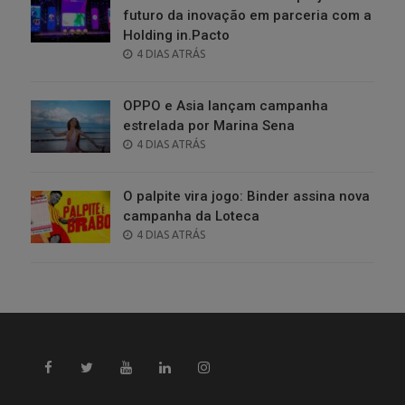
futuro da inovação em parceria com a
Holding in.Pacto
POSTED
4 DIAS ATRÁS
ON
OPPO e Asia lançam campanha
estrelada por Marina Sena
POSTED
4 DIAS ATRÁS
ON
O palpite vira jogo: Binder assina nova
campanha da Loteca
POSTED
4 DIAS ATRÁS
ON