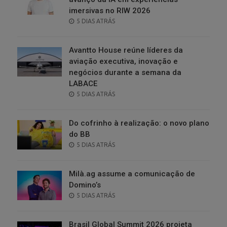
imersivas no RIW 2026
POSTED
5 DIAS ATRÁS
ON
Avantto House reúne líderes da
aviação executiva, inovação e
negócios durante a semana da
LABACE
POSTED
5 DIAS ATRÁS
ON
Do cofrinho à realização: o novo plano
do BB
POSTED
5 DIAS ATRÁS
ON
Milà.ag assume a comunicação de
Domino’s
POSTED
5 DIAS ATRÁS
ON
Brasil Global Summit 2026 projeta