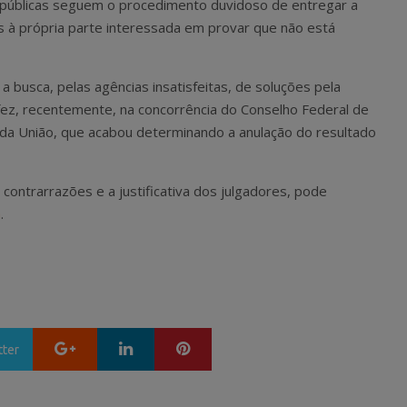
 públicas seguem o procedimento duvidoso de entregar a
s à própria parte interessada em provar que não está
 busca, pelas agências insatisfeitas, de soluções pela
 fez, recentemente, na concorrência do Conselho Federal de
 da União, que acabou determinando a anulação do resultado
contrarrazões e a justificativa dos julgadores, pode
a
.
Google+
LinkedIn
Pinterest
tter