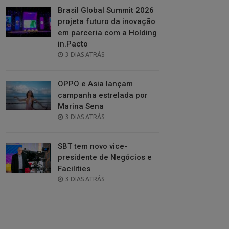
Brasil Global Summit 2026
projeta futuro da inovação
em parceria com a Holding
in.Pacto
POSTED
3 DIAS ATRÁS
ON
OPPO e Asia lançam
campanha estrelada por
Marina Sena
POSTED
3 DIAS ATRÁS
ON
SBT tem novo vice-
presidente de Negócios e
Facilities
POSTED
3 DIAS ATRÁS
ON