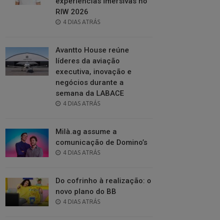
experiências imersivas no
RIW 2026
POSTED
4 DIAS ATRÁS
ON
Avantto House reúne
líderes da aviação
executiva, inovação e
negócios durante a
semana da LABACE
POSTED
4 DIAS ATRÁS
ON
Milà.ag assume a
comunicação de Domino’s
POSTED
4 DIAS ATRÁS
ON
Do cofrinho à realização: o
novo plano do BB
POSTED
4 DIAS ATRÁS
ON