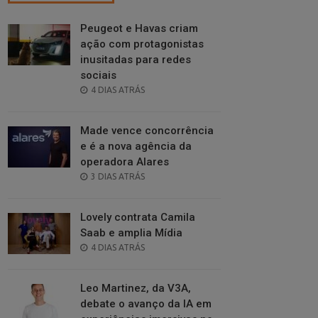
Peugeot e Havas criam
ação com protagonistas
inusitadas para redes
sociais
POSTED
4 DIAS ATRÁS
ON
Made vence concorrência
e é a nova agência da
operadora Alares
POSTED
3 DIAS ATRÁS
ON
Lovely contrata Camila
Saab e amplia Mídia
POSTED
4 DIAS ATRÁS
ON
Leo Martinez, da V3A,
debate o avanço da IA em