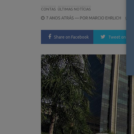
CONTAS
ÚLTIMAS NOTÍCIAS
POSTED
7 ANOS ATRÁS
— POR
MARCIO EHRLICH
0
ON
Share
on Facebook
Tweet
on Twi