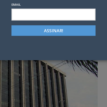
EMAIL
Google+
LinkedIn
Pinterest
tter