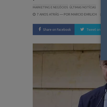
MARKETING E NEGÓCIOS
ÚLTIMAS NOTÍCIAS
POSTED
7 ANOS ATRÁS
— POR
MARCIO EHRLICH
0
ON
Share
on Facebook
Tweet
on Twi