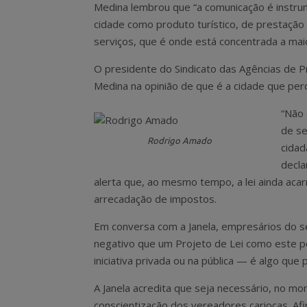
Medina lembrou que “a comunicação é instru
cidade como produto turístico, de prestação
serviços, que é onde está concentrada a mai
O presidente do Sindicato das Agências de 
Medina na opinião de que é a cidade que per
“Não 
de se
Rodrigo Amado
cidad
decla
alerta que, ao mesmo tempo, a lei ainda aca
arrecadação de impostos.
Em conversa com a Janela, empresários do 
negativo que um Projeto de Lei como este p
iniciativa privada ou na pública — é algo qu
A Janela acredita que seja necessário, no m
conscientização dos vereadores cariocas. Afi