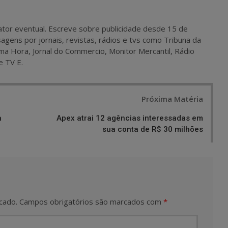
 e ator eventual. Escreve sobre publicidade desde 15 de
agens por jornais, revistas, rádios e tvs como Tribuna da
ma Hora, Jornal do Commercio, Monitor Mercantil, Rádio
e TV E.
Próxima Matéria
a
Apex atrai 12 agências interessadas em
sua conta de R$ 30 milhões
cado.
Campos obrigatórios são marcados com
*