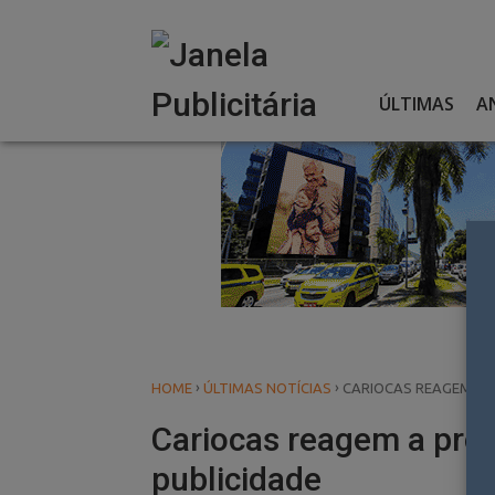
Skip
to
content
ÚLTIMAS
A
›
›
HOME
ÚLTIMAS NOTÍCIAS
CARIOCAS REAGEM A P
Cariocas reagem a proj
publicidade