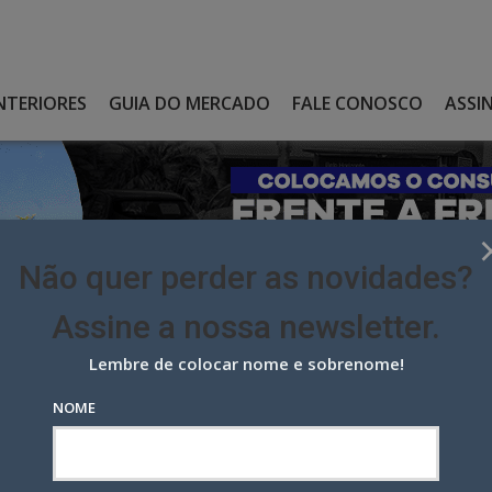
NTERIORES
GUIA DO MERCADO
FALE CONOSCO
ASSI
Não quer perder as novidades?
Assine a nossa newsletter.
Lembre de colocar nome e sobrenome!
ROJETO DE CESAR MAIA QUE LIMITA PUBLICIDADE
NOME
eto de Cesar Maia que limita