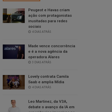
Peugeot e Havas criam
ação com protagonistas
inusitadas para redes
sociais
POSTED
4 DIAS ATRÁS
ON
Made vence concorrência
e é a nova agência da
operadora Alares
POSTED
3 DIAS ATRÁS
ON
Lovely contrata Camila
Saab e amplia Mídia
POSTED
4 DIAS ATRÁS
ON
Leo Martinez, da V3A,
debate o avanço da IA em