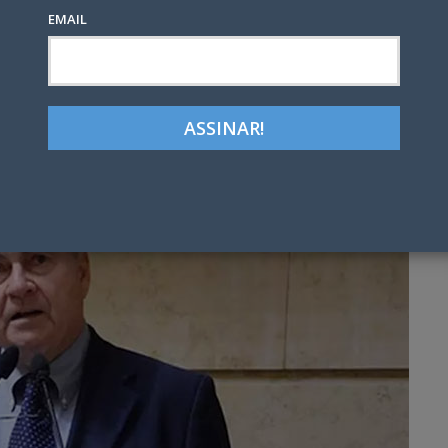
EMAIL
Google+
LinkedIn
Pinterest
tter