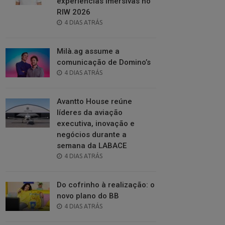
experiências imersivas no
RIW 2026
POSTED
4 DIAS ATRÁS
ON
Milà.ag assume a
comunicação de Domino’s
POSTED
4 DIAS ATRÁS
ON
Avantto House reúne
líderes da aviação
executiva, inovação e
negócios durante a
semana da LABACE
POSTED
4 DIAS ATRÁS
ON
Do cofrinho à realização: o
novo plano do BB
POSTED
4 DIAS ATRÁS
ON