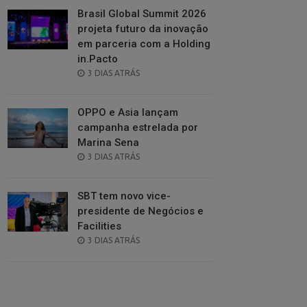
Brasil Global Summit 2026
projeta futuro da inovação
em parceria com a Holding
in.Pacto
POSTED
3 DIAS ATRÁS
ON
OPPO e Asia lançam
campanha estrelada por
Marina Sena
POSTED
3 DIAS ATRÁS
ON
SBT tem novo vice-
presidente de Negócios e
Facilities
POSTED
3 DIAS ATRÁS
ON