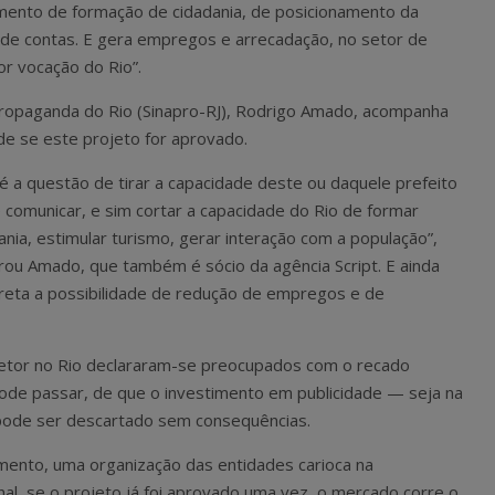
mento de formação de cidadania, de posicionamento da
 de contas. E gera empregos e arrecadação, no setor de
or vocação do Rio”.
Propaganda do Rio (Sinapro-RJ), Rodrigo Amado, acompanha
de se este projeto for aprovado.
é a questão de tirar a capacidade deste ou daquele prefeito
 comunicar, e sim cortar a capacidade do Rio de formar
ania, estimular turismo, gerar interação com a população”,
rou Amado, que também é sócio da agência Script. E ainda
rreta a possibilidade de redução de empregos e de
setor no Rio declararam-se preocupados com o recado
ode passar, de que o investimento em publicidade — seja na
e pode ser descartado sem consequências.
omento, uma organização das entidades carioca na
nal, se o projeto já foi aprovado uma vez, o mercado corre o