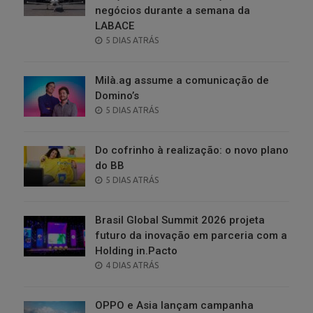
negócios durante a semana da
LABACE
POSTED
5 DIAS ATRÁS
ON
Milà.ag assume a comunicação de
Domino’s
POSTED
5 DIAS ATRÁS
ON
Do cofrinho à realização: o novo plano
do BB
POSTED
5 DIAS ATRÁS
ON
Brasil Global Summit 2026 projeta
futuro da inovação em parceria com a
Holding in.Pacto
POSTED
4 DIAS ATRÁS
ON
OPPO e Asia lançam campanha