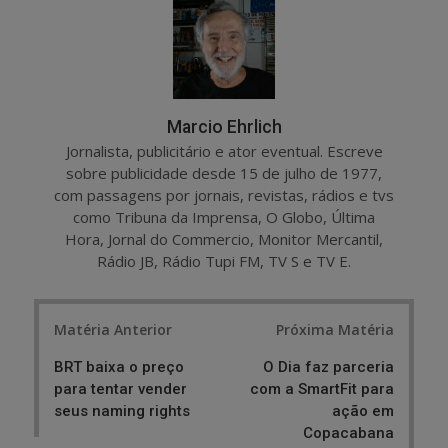
e
t
Marcio Ehrlich
Jornalista, publicitário e ator eventual. Escreve
sobre publicidade desde 15 de julho de 1977,
com passagens por jornais, revistas, rádios e tvs
como Tribuna da Imprensa, O Globo, Última
Hora, Jornal do Commercio, Monitor Mercantil,
Rádio JB, Rádio Tupi FM, TV S e TV E.
Post
Matéria Anterior
Próxima Matéria
navigation
BRT baixa o preço
O Dia faz parceria
para tentar vender
com a SmartFit para
seus naming rights
ação em
Copacabana