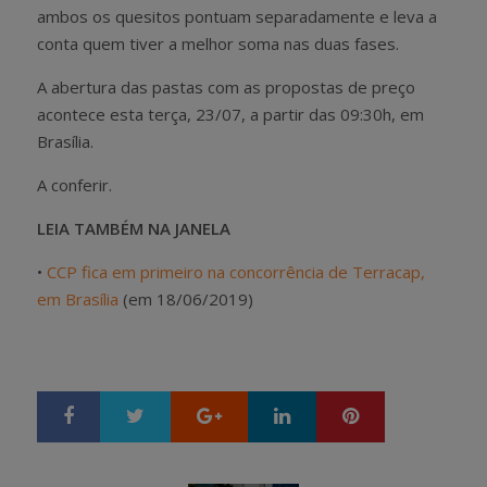
ambos os quesitos pontuam separadamente e leva a
conta quem tiver a melhor soma nas duas fases.
A abertura das pastas com as propostas de preço
acontece esta terça, 23/07, a partir das 09:30h, em
Brasília.
A conferir.
LEIA TAMBÉM NA JANELA
•
CCP fica em primeiro na concorrência de Terracap,
em Brasília
(em 18/06/2019)
Google+
LinkedIn
Pinterest
S
T
h
w
a
e
r
e