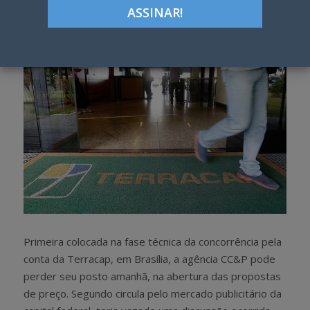
h
w
a
e
r
e
e
t
Primeira colocada na fase técnica da concorrência pela
conta da Terracap, em Brasília, a agência CC&P pode
perder seu posto amanhã, na abertura das propostas
de preço. Segundo circula pelo mercado publicitário da