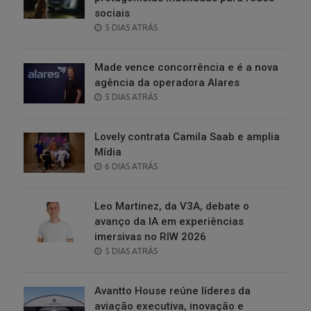
sociais
POSTED
5 DIAS ATRÁS
ON
Made vence concorrência e é a nova
agência da operadora Alares
POSTED
5 DIAS ATRÁS
ON
Lovely contrata Camila Saab e amplia
Mídia
POSTED
6 DIAS ATRÁS
ON
Leo Martinez, da V3A, debate o
avanço da IA em experiências
imersivas no RIW 2026
POSTED
5 DIAS ATRÁS
ON
Avantto House reúne líderes da
aviação executiva, inovação e