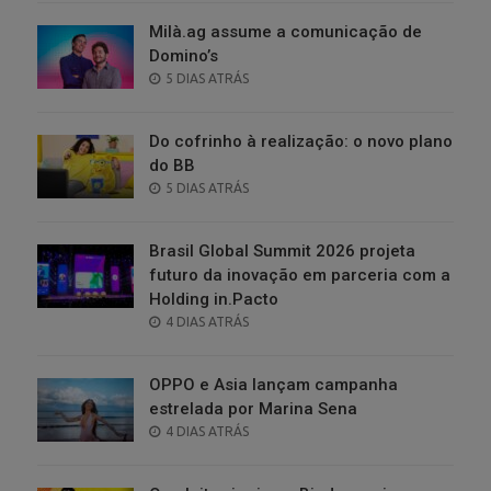
Milà.ag assume a comunicação de
Domino’s
POSTED
5 DIAS ATRÁS
ON
Do cofrinho à realização: o novo plano
do BB
POSTED
5 DIAS ATRÁS
ON
Brasil Global Summit 2026 projeta
futuro da inovação em parceria com a
Holding in.Pacto
POSTED
4 DIAS ATRÁS
ON
OPPO e Asia lançam campanha
estrelada por Marina Sena
POSTED
4 DIAS ATRÁS
ON