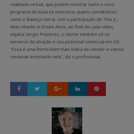
realidade virtual, que podem mostrar tanto o novo
programa da Xuxa na emissora, quanto jornalísticos
como o Balanço Geral, com a participação de Tino Jr.,
Amin Khader e Ernani Alves. Ao final de cada vídeo,
explica Sergio Prazeres, o cliente também vê os
números da atração e seu potencial comercial em 3D.
“Essa é uma forma bem mais lúdica de vender e vamos
continuar investindo nela”, diz o profissional.
Google+
LinkedIn
Pinterest
S
T
h
w
a
e
r
e
e
t