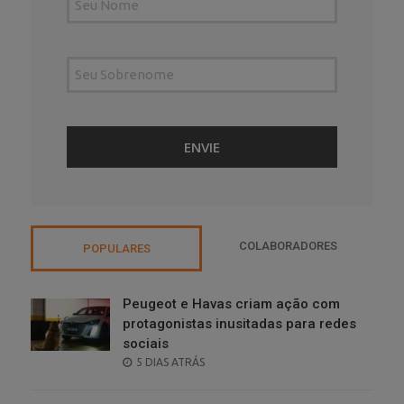
COLABORADORES
POPULARES
Peugeot e Havas criam ação com
protagonistas inusitadas para redes
sociais
POSTED
5 DIAS ATRÁS
ON