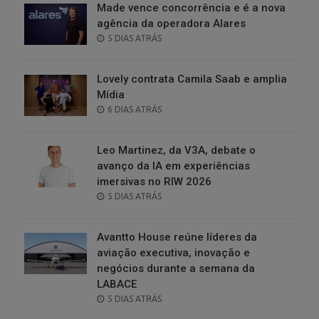
Made vence concorrência e é a nova
agência da operadora Alares
POSTED
5 DIAS ATRÁS
ON
Lovely contrata Camila Saab e amplia
Mídia
POSTED
6 DIAS ATRÁS
ON
Leo Martinez, da V3A, debate o
avanço da IA em experiências
imersivas no RIW 2026
POSTED
5 DIAS ATRÁS
ON
Avantto House reúne líderes da
aviação executiva, inovação e
negócios durante a semana da
LABACE
POSTED
5 DIAS ATRÁS
ON