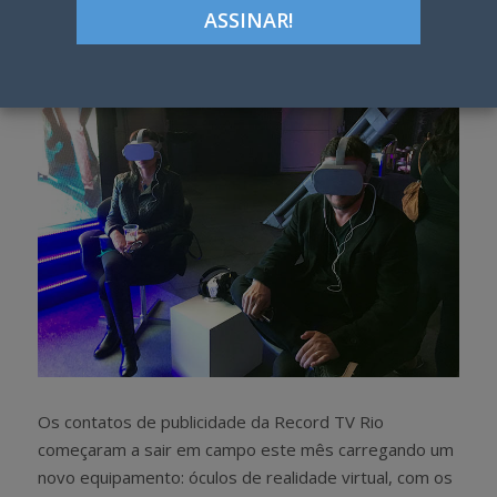
Google+
LinkedIn
Pinterest
S
T
h
w
a
e
r
e
e
t
Os contatos de publicidade da Record TV Rio
começaram a sair em campo este mês carregando um
novo equipamento: óculos de realidade virtual, com os