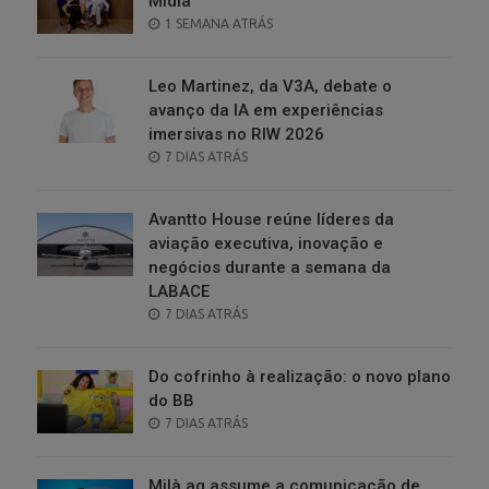
Mídia
POSTED
1 SEMANA ATRÁS
ON
Leo Martinez, da V3A, debate o
avanço da IA em experiências
imersivas no RIW 2026
POSTED
7 DIAS ATRÁS
ON
Avantto House reúne líderes da
aviação executiva, inovação e
negócios durante a semana da
LABACE
POSTED
7 DIAS ATRÁS
ON
Do cofrinho à realização: o novo plano
do BB
POSTED
7 DIAS ATRÁS
ON
Milà.ag assume a comunicação de