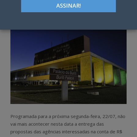
Google+
LinkedIn
Pinterest
S
T
h
w
a
e
r
e
e
t
Programada para a próxima segunda-feira, 22/07, não
vai mais acontecer nesta data a entrega das
propostas das agências interessadas na conta de R$