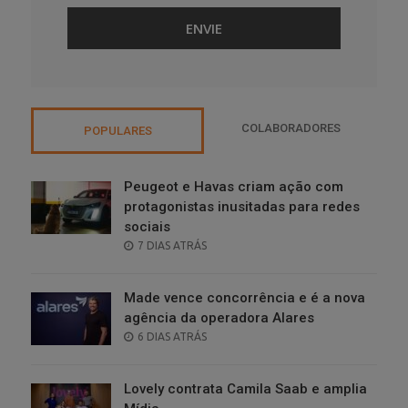
COLABORADORES
POPULARES
Peugeot e Havas criam ação com
protagonistas inusitadas para redes
sociais
POSTED
7 DIAS ATRÁS
ON
Made vence concorrência e é a nova
agência da operadora Alares
POSTED
6 DIAS ATRÁS
ON
Lovely contrata Camila Saab e amplia