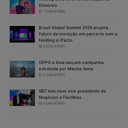
Domino’s
POSTED
7 DIAS ATRÁS
ON
Brasil Global Summit 2026 projeta
futuro da inovação em parceria com a
Holding in.Pacto
POSTED
6 DIAS ATRÁS
ON
OPPO e Asia lançam campanha
estrelada por Marina Sena
POSTED
6 DIAS ATRÁS
ON
SBT tem novo vice-presidente de
Negócios e Facilities
POSTED
6 DIAS ATRÁS
ON