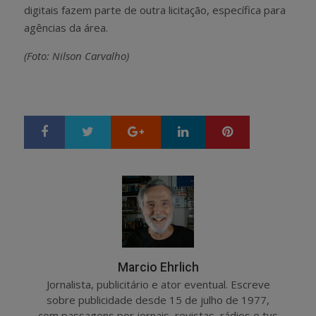
digitais fazem parte de outra licitação, específica para
agências da área.
(Foto: Nilson Carvalho)
Google+
LinkedIn
Pinterest
S
T
h
w
a
e
r
e
e
t
Marcio Ehrlich
Jornalista, publicitário e ator eventual. Escreve
sobre publicidade desde 15 de julho de 1977,
com passagens por jornais, revistas, rádios e tvs