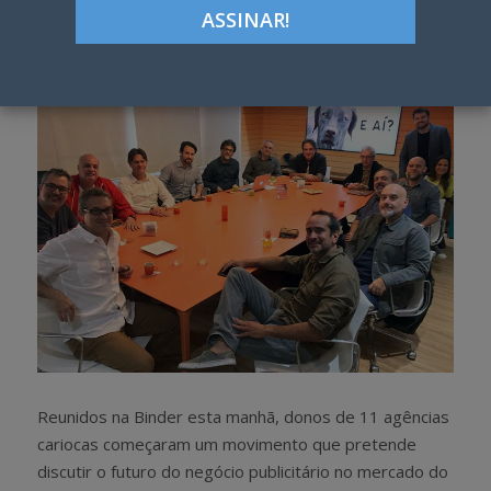
Google+
LinkedIn
Pinterest
S
T
h
w
a
e
r
e
e
t
Reunidos na Binder esta manhã, donos de 11 agências
cariocas começaram um movimento que pretende
discutir o futuro do negócio publicitário no mercado do