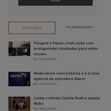
COLABORADORES
POPULARES
Peugeot e Havas criam ação com
protagonistas inusitadas para redes
sociais
POSTED
6 DIAS ATRÁS
ON
Made vence concorrência e é a nova
agência da operadora Alares
POSTED
5 DIAS ATRÁS
ON
Lovely contrata Camila Saab e amplia
Mídia
POSTED
6 DIAS ATRÁS