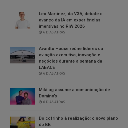
ON
Leo Martinez, da V3A, debate o
avanço da IA em experiências
imersivas no RIW 2026
POSTED
6 DIAS ATRÁS
ON
Avantto House reúne líderes da
aviação executiva, inovação e
negócios durante a semana da
LABACE
POSTED
6 DIAS ATRÁS
ON
Milà.ag assume a comunicação de
Domino’s
POSTED
6 DIAS ATRÁS
ON
Do cofrinho à realização: o novo plano
do BB