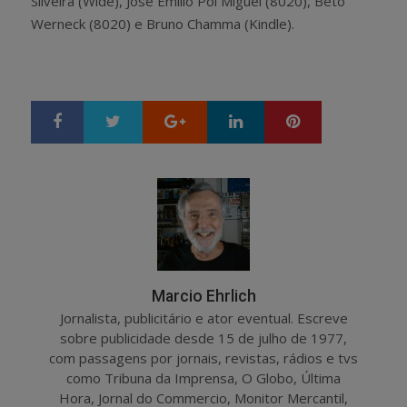
Silveira (Wide), José Emilio Pol Miguel (8020), Beto
Werneck (8020) e Bruno Chamma (Kindle).
Google+
LinkedIn
Pinterest
S
T
h
w
a
e
r
e
e
t
Marcio Ehrlich
Jornalista, publicitário e ator eventual. Escreve
sobre publicidade desde 15 de julho de 1977,
com passagens por jornais, revistas, rádios e tvs
como Tribuna da Imprensa, O Globo, Última
Hora, Jornal do Commercio, Monitor Mercantil,