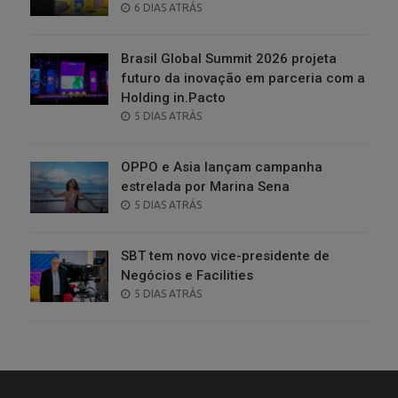
POSTED
6 DIAS ATRÁS
ON
Brasil Global Summit 2026 projeta
futuro da inovação em parceria com a
Holding in.Pacto
POSTED
5 DIAS ATRÁS
ON
OPPO e Asia lançam campanha
estrelada por Marina Sena
POSTED
5 DIAS ATRÁS
ON
SBT tem novo vice-presidente de
Negócios e Facilities
POSTED
5 DIAS ATRÁS
ON