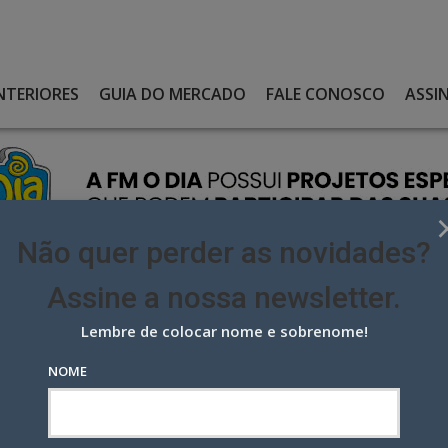
NTERIORES
GUIA DO MERCADO
FALE CONOSCO
ASSI
Não quer perder as novidades?
Assine a nossa newsletter.
Lembre de colocar nome e sobrenome!
ERCIAIS PROCURAM AGÊNCIA NO RIO
NOME
iais procuram agência no Rio