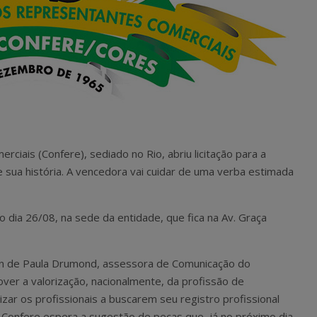
iais (Confere), sediado no Rio, abriu licitação para a
e sua história. A vencedora vai cuidar de uma verba estimada
 dia 26/08, na sede da entidade, que fica na Av. Graça
len de Paula Drumond, assessora de Comunicação do
ver a valorização, nacionalmente, da profissão de
zar os profissionais a buscarem seu registro profissional
o Confere espera a sugestão de peças que, já no próximo dia