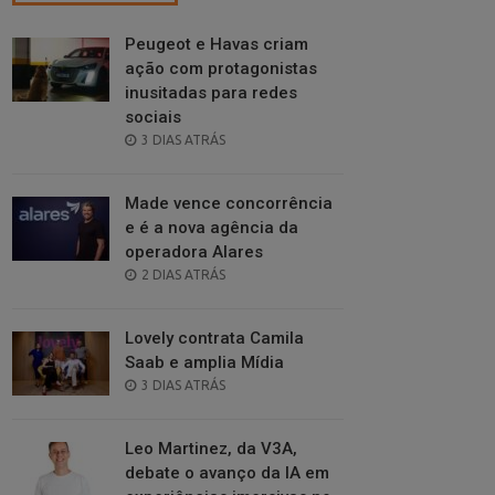
Peugeot e Havas criam
ação com protagonistas
inusitadas para redes
sociais
POSTED
3 DIAS ATRÁS
ON
Made vence concorrência
e é a nova agência da
operadora Alares
POSTED
2 DIAS ATRÁS
ON
Lovely contrata Camila
Saab e amplia Mídia
POSTED
3 DIAS ATRÁS
ON
Leo Martinez, da V3A,
debate o avanço da IA em