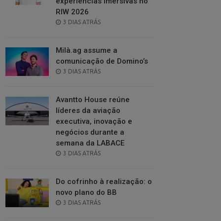
experiências imersivas no
RIW 2026
POSTED
3 DIAS ATRÁS
ON
Milà.ag assume a
comunicação de Domino’s
POSTED
3 DIAS ATRÁS
ON
Avantto House reúne
líderes da aviação
executiva, inovação e
negócios durante a
semana da LABACE
POSTED
3 DIAS ATRÁS
ON
Do cofrinho à realização: o
novo plano do BB
POSTED
3 DIAS ATRÁS
ON