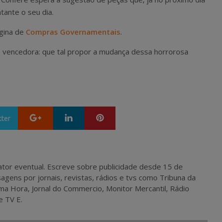
ante o seu dia.
ágina de
Compras Governamentais
.
 a vencedora: que tal propor a mudança dessa horrorosa
Google+
LinkedIn
Pinterest
tter
 e ator eventual. Escreve sobre publicidade desde 15 de
agens por jornais, revistas, rádios e tvs como Tribuna da
ma Hora, Jornal do Commercio, Monitor Mercantil, Rádio
e TV E.