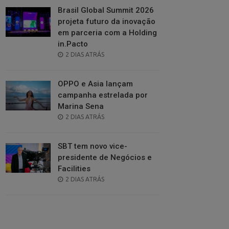
Brasil Global Summit 2026
projeta futuro da inovação
em parceria com a Holding
in.Pacto
POSTED
2 DIAS ATRÁS
ON
OPPO e Asia lançam
campanha estrelada por
Marina Sena
POSTED
2 DIAS ATRÁS
ON
SBT tem novo vice-
presidente de Negócios e
Facilities
POSTED
2 DIAS ATRÁS
ON