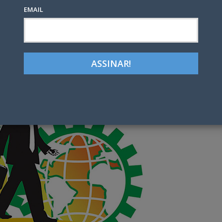
EMAIL
Google+
LinkedIn
Pinterest
tter