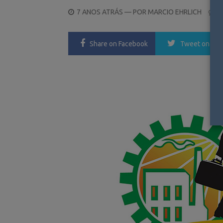
POSTED
7 ANOS ATRÁS
— POR
MARCIO EHRLICH
0
ON
Share
on Facebook
Tweet
on Twi