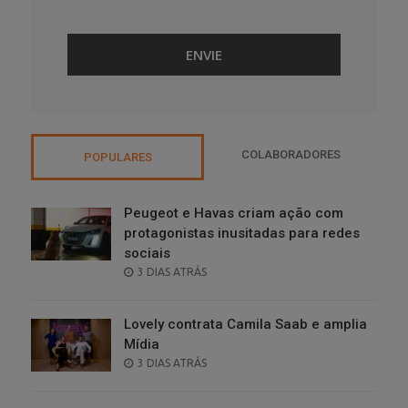
COLABORADORES
POPULARES
Peugeot e Havas criam ação com
protagonistas inusitadas para redes
sociais
POSTED
3 DIAS ATRÁS
ON
Lovely contrata Camila Saab e amplia
Mídia
POSTED
3 DIAS ATRÁS
ON