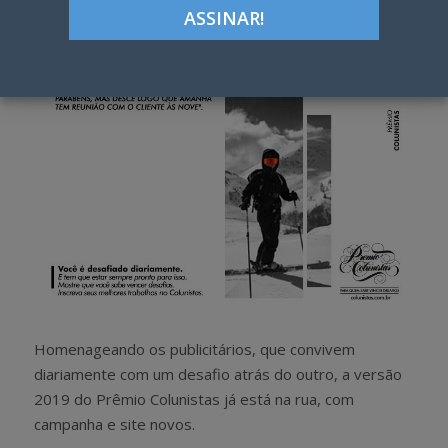
h
w
a
e
r
e
e
t
Homenageando os publicitários, que convivem
diariamente com um desafio atrás do outro, a versão
2019 do Prêmio Colunistas já está na rua, com
campanha e site novos.