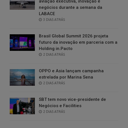
aviação executiva, inovação e
negócios durante a semana da
LABACE
POSTED
3 DIAS ATRÁS
ON
Brasil Global Summit 2026 projeta
futuro da inovação em parceria com a
Holding in.Pacto
POSTED
2 DIAS ATRÁS
ON
OPPO e Asia lançam campanha
estrelada por Marina Sena
POSTED
2 DIAS ATRÁS
ON
SBT tem novo vice-presidente de
Negócios e Facilities
POSTED
2 DIAS ATRÁS
ON