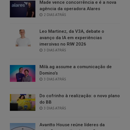
Made vence concorrência e é a nova
agência da operadora Alares
POSTED
2 DIAS ATRÁS
ON
Leo Martinez, da V3A, debate o
avanço da IA em experiências
imersivas no RIW 2026
POSTED
3 DIAS ATRÁS
ON
Milà.ag assume a comunicação de
Domino’s
POSTED
3 DIAS ATRÁS
ON
Do cofrinho à realização: o novo plano
do BB
POSTED
3 DIAS ATRÁS
ON
Avantto House reúne líderes da