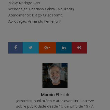
Mídia: Rodrigo Sani
Webdesign: Cristiano Cabral (NoBlindz)
Atendimento: Diego Crisóstomo
Aprovação: Armando Ferrentini
Google+
LinkedIn
Pinterest
S
T
h
w
a
e
r
e
e
t
Marcio Ehrlich
Jornalista, publicitário e ator eventual. Escreve
sobre publicidade desde 15 de julho de 1977,