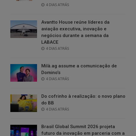
POSTED
4 DIAS ATRÁS
ON
Avantto House reúne líderes da
aviação executiva, inovação e
negócios durante a semana da
LABACE
POSTED
4 DIAS ATRÁS
ON
Milà.ag assume a comunicação de
Domino’s
POSTED
4 DIAS ATRÁS
ON
Do cofrinho à realização: o novo plano
do BB
POSTED
4 DIAS ATRÁS
ON
Brasil Global Summit 2026 projeta
futuro da inovação em parceria com a