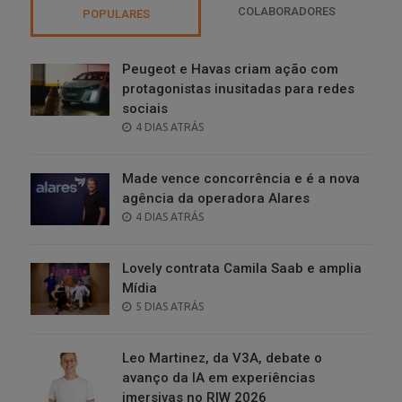
COLABORADORES
POPULARES
Peugeot e Havas criam ação com
protagonistas inusitadas para redes
sociais
POSTED
4 DIAS ATRÁS
ON
Made vence concorrência e é a nova
agência da operadora Alares
POSTED
4 DIAS ATRÁS
ON
Lovely contrata Camila Saab e amplia
Mídia
POSTED
5 DIAS ATRÁS
ON
Leo Martinez, da V3A, debate o
avanço da IA em experiências
imersivas no RIW 2026