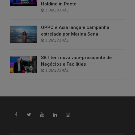
Holding in.Pacto
POSTED
3 DIAS ATRÁS
ON
OPPO e Asia lançam campanha
estrelada por Marina Sena
POSTED
3 DIAS ATRÁS
ON
SBT tem novo vice-presidente de
Negócios e Facilities
POSTED
3 DIAS ATRÁS
ON