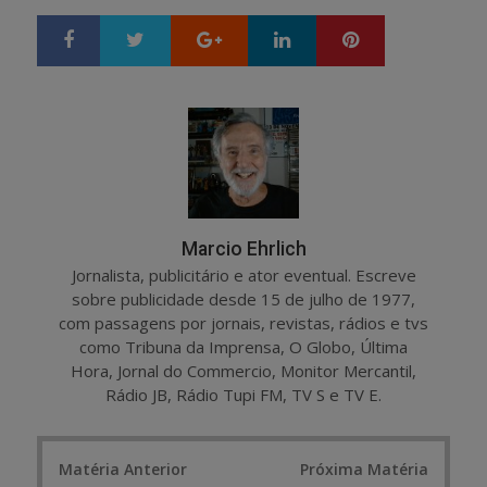
Google+
LinkedIn
Pinterest
S
T
h
w
a
e
r
e
e
t
Marcio Ehrlich
Jornalista, publicitário e ator eventual. Escreve
sobre publicidade desde 15 de julho de 1977,
com passagens por jornais, revistas, rádios e tvs
como Tribuna da Imprensa, O Globo, Última
Hora, Jornal do Commercio, Monitor Mercantil,
Rádio JB, Rádio Tupi FM, TV S e TV E.
Post
Matéria Anterior
Próxima Matéria