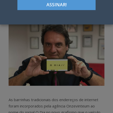
Google+
LinkedIn
Pinterest
S
T
h
w
a
e
r
e
e
t
As barrinhas tradicionais dos endereços de internet
foram incorporados pela agência Onzevinteum ao
nome do jornal O Dia no novo grafismo que o veículo