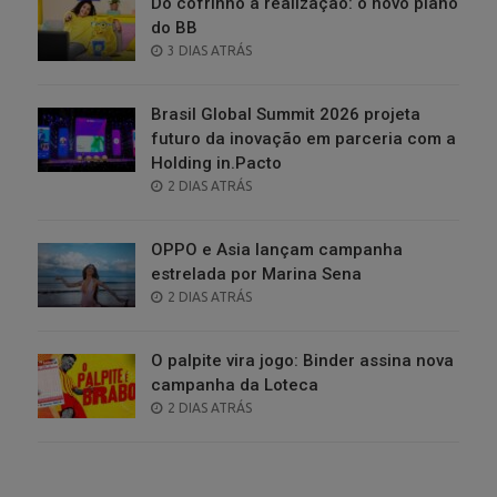
Do cofrinho à realização: o novo plano
do BB
POSTED
3 DIAS ATRÁS
ON
Brasil Global Summit 2026 projeta
futuro da inovação em parceria com a
Holding in.Pacto
POSTED
2 DIAS ATRÁS
ON
OPPO e Asia lançam campanha
estrelada por Marina Sena
POSTED
2 DIAS ATRÁS
ON
O palpite vira jogo: Binder assina nova
campanha da Loteca
POSTED
2 DIAS ATRÁS
ON