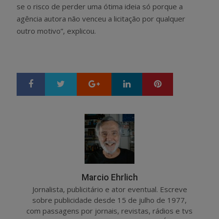
se o risco de perder uma ótima ideia só porque a
agência autora não venceu a licitação por qualquer
outro motivo”, explicou.
Google+
LinkedIn
Pinterest
S
T
h
w
a
e
r
e
e
t
Marcio Ehrlich
Jornalista, publicitário e ator eventual. Escreve
sobre publicidade desde 15 de julho de 1977,
com passagens por jornais, revistas, rádios e tvs