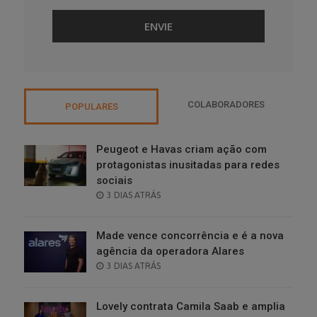
COLABORADORES
POPULARES
Peugeot e Havas criam ação com
protagonistas inusitadas para redes
sociais
POSTED
3 DIAS ATRÁS
ON
Made vence concorrência e é a nova
agência da operadora Alares
POSTED
3 DIAS ATRÁS
ON
Lovely contrata Camila Saab e amplia