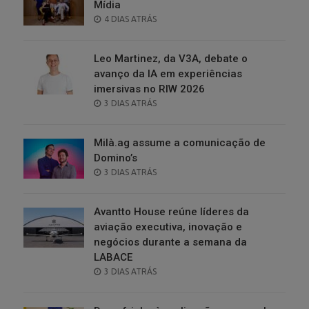
Mídia
POSTED
4 DIAS ATRÁS
ON
Leo Martinez, da V3A, debate o
avanço da IA em experiências
imersivas no RIW 2026
POSTED
3 DIAS ATRÁS
ON
Milà.ag assume a comunicação de
Domino’s
POSTED
3 DIAS ATRÁS
ON
Avantto House reúne líderes da
aviação executiva, inovação e
negócios durante a semana da
LABACE
POSTED
3 DIAS ATRÁS
ON