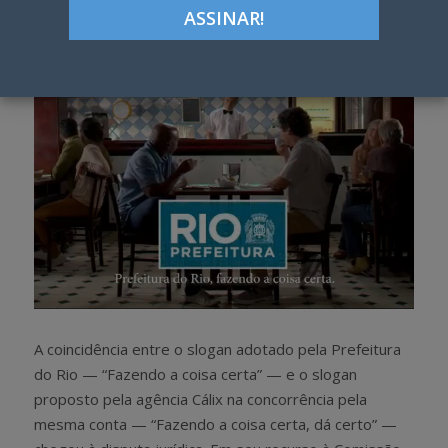
h
w
a
e
r
e
e
t
A coincidência entre o slogan adotado pela Prefeitura
do Rio — “Fazendo a coisa certa” — e o slogan
proposto pela agência Cálix na concorrência pela
mesma conta — “Fazendo a coisa certa, dá certo” —