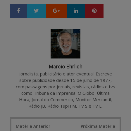
Google+
LinkedIn
Pinterest
S
T
h
w
a
e
r
e
e
t
Marcio Ehrlich
Jornalista, publicitário e ator eventual. Escreve
sobre publicidade desde 15 de julho de 1977,
com passagens por jornais, revistas, rádios e tvs
como Tribuna da Imprensa, O Globo, Última
Hora, Jornal do Commercio, Monitor Mercantil,
Rádio JB, Rádio Tupi FM, TV S e TV E.
Post
Matéria Anterior
Próxima Matéria