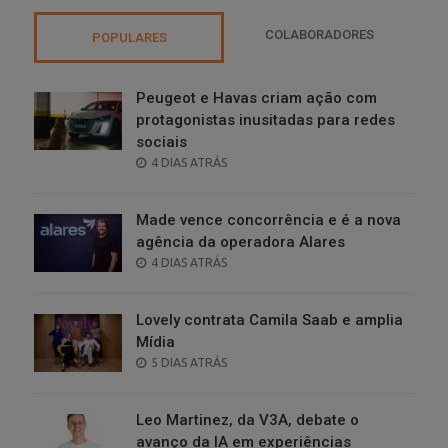
COLABORADORES
POPULARES
Peugeot e Havas criam ação com
protagonistas inusitadas para redes
sociais
POSTED
4 DIAS ATRÁS
ON
Made vence concorrência e é a nova
agência da operadora Alares
POSTED
4 DIAS ATRÁS
ON
Lovely contrata Camila Saab e amplia
Mídia
POSTED
5 DIAS ATRÁS
ON
Leo Martinez, da V3A, debate o
avanço da IA em experiências