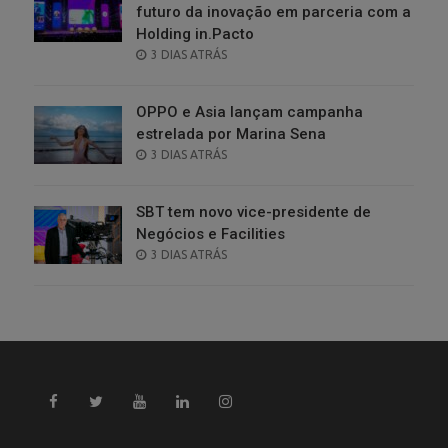
futuro da inovação em parceria com a
Holding in.Pacto
POSTED
3 DIAS ATRÁS
ON
OPPO e Asia lançam campanha
estrelada por Marina Sena
POSTED
3 DIAS ATRÁS
ON
SBT tem novo vice-presidente de
Negócios e Facilities
POSTED
3 DIAS ATRÁS
ON