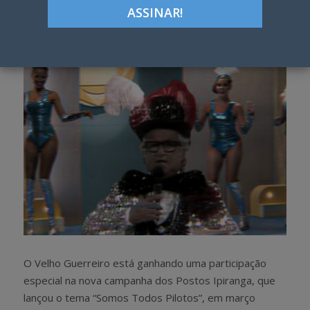
Google+
LinkedIn
Pinterest
S
T
h
w
a
e
r
e
e
t
O Velho Guerreiro está ganhando uma participação
especial na nova campanha dos Postos Ipiranga, que
lançou o tema “Somos Todos Pilotos”, em março