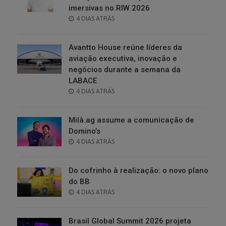
imersivas no RIW 2026
POSTED
4 DIAS ATRÁS
ON
Avantto House reúne líderes da
aviação executiva, inovação e
negócios durante a semana da
LABACE
POSTED
4 DIAS ATRÁS
ON
Milà.ag assume a comunicação de
Domino’s
POSTED
4 DIAS ATRÁS
ON
Do cofrinho à realização: o novo plano
do BB
POSTED
4 DIAS ATRÁS
ON
Brasil Global Summit 2026 projeta