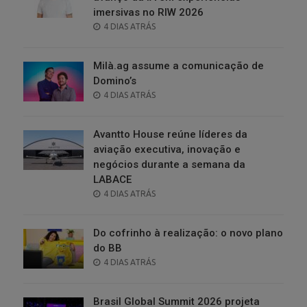
imersivas no RIW 2026
POSTED
4 DIAS ATRÁS
ON
Milà.ag assume a comunicação de
Domino’s
POSTED
4 DIAS ATRÁS
ON
Avantto House reúne líderes da
aviação executiva, inovação e
negócios durante a semana da
LABACE
POSTED
4 DIAS ATRÁS
ON
Do cofrinho à realização: o novo plano
do BB
POSTED
4 DIAS ATRÁS
ON
Brasil Global Summit 2026 projeta