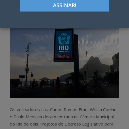
Google+
LinkedIn
Pinterest
S
T
h
w
a
e
r
e
e
t
Os vereadores Luiz Carlos Ramos Filho, Willian Coelho
e Paulo Messina deram entrada na Câmara Municipal
do Rio de dois Projetos de Decreto Legislativo para