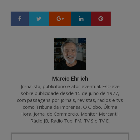
Google+
LinkedIn
Pinterest
S
T
h
w
a
e
r
e
e
t
Marcio Ehrlich
Jornalista, publicitário e ator eventual. Escreve
sobre publicidade desde 15 de julho de 1977,
com passagens por jornais, revistas, rádios e tvs
como Tribuna da Imprensa, O Globo, Última
Hora, Jornal do Commercio, Monitor Mercantil,
Rádio JB, Rádio Tupi FM, TV S e TV E.
Post