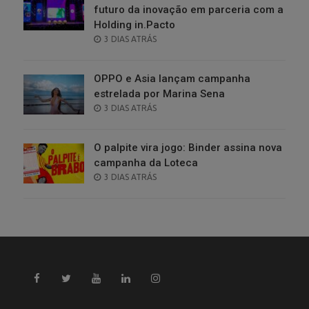
futuro da inovação em parceria com a
Holding in.Pacto
POSTED
3 DIAS ATRÁS
ON
OPPO e Asia lançam campanha
estrelada por Marina Sena
POSTED
3 DIAS ATRÁS
ON
O palpite vira jogo: Binder assina nova
campanha da Loteca
POSTED
3 DIAS ATRÁS
ON