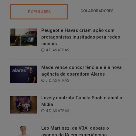
COLABORADORES
POPULARES
Peugeot e Havas criam ação com
protagonistas inusitadas para redes
sociais
POSTED
4 DIAS ATRÁS
ON
Made vence concorrência e é a nova
agência da operadora Alares
POSTED
3 DIAS ATRÁS
ON
Lovely contrata Camila Saab e amplia
Mídia
POSTED
4 DIAS ATRÁS
ON
Leo Martinez, da V3A, debate o
avanço da IA em experiências