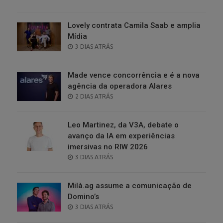
ON
Lovely contrata Camila Saab e amplia
Mídia
POSTED
3 DIAS ATRÁS
ON
Made vence concorrência e é a nova
agência da operadora Alares
POSTED
2 DIAS ATRÁS
ON
Leo Martinez, da V3A, debate o
avanço da IA em experiências
imersivas no RIW 2026
POSTED
3 DIAS ATRÁS
ON
Milà.ag assume a comunicação de
Domino’s
POSTED
3 DIAS ATRÁS
ON