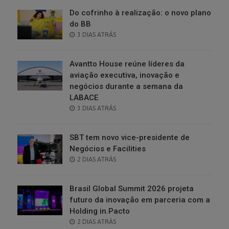
Do cofrinho à realização: o novo plano
do BB
POSTED
3 DIAS ATRÁS
ON
Avantto House reúne líderes da
aviação executiva, inovação e
negócios durante a semana da
LABACE
POSTED
3 DIAS ATRÁS
ON
SBT tem novo vice-presidente de
Negócios e Facilities
POSTED
2 DIAS ATRÁS
ON
Brasil Global Summit 2026 projeta
futuro da inovação em parceria com a
Holding in.Pacto
POSTED
2 DIAS ATRÁS