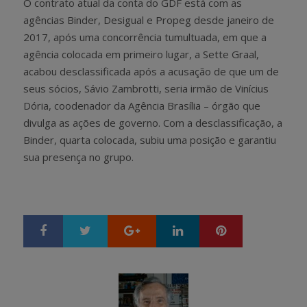
O contrato atual da conta do GDF está com as
agências Binder, Desigual e Propeg desde janeiro de
2017, após uma concorrência tumultuada, em que a
agência colocada em primeiro lugar, a Sette Graal,
acabou desclassificada após a acusação de que um de
seus sócios, Sávio Zambrotti, seria irmão de Vinícius
Dória, coodenador da Agência Brasília – órgão que
divulga as ações de governo. Com a desclassificação, a
Binder, quarta colocada, subiu uma posição e garantiu
sua presença no grupo.
Google+
LinkedIn
Pinterest
S
T
h
w
a
e
r
e
e
t