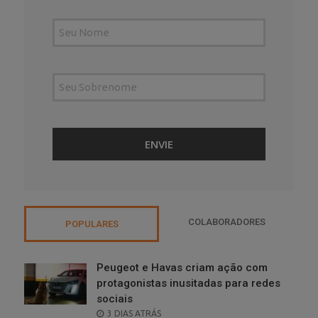
COLABORADORES
POPULARES
Peugeot e Havas criam ação com
protagonistas inusitadas para redes
sociais
POSTED
3 DIAS ATRÁS