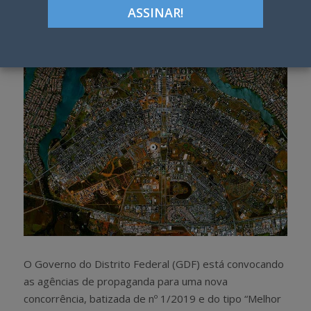
Google+
LinkedIn
Pinterest
S
T
h
w
a
e
r
e
e
t
O Governo do Distrito Federal (GDF) está convocando
as agências de propaganda para uma nova
concorrência, batizada de nº 1/2019 e do tipo “Melhor