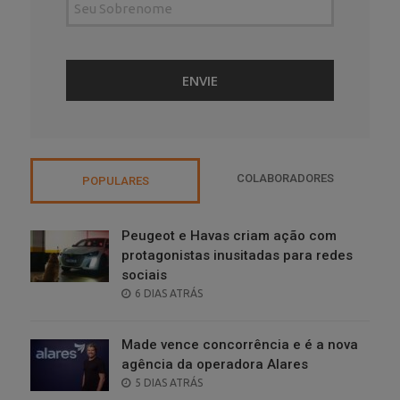
COLABORADORES
POPULARES
Peugeot e Havas criam ação com
protagonistas inusitadas para redes
sociais
POSTED
6 DIAS ATRÁS
ON
Made vence concorrência e é a nova
agência da operadora Alares
POSTED
5 DIAS ATRÁS
ON