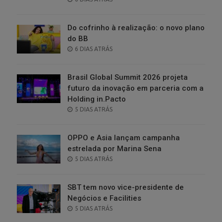
ON
Do cofrinho à realização: o novo plano
do BB
POSTED
6 DIAS ATRÁS
ON
Brasil Global Summit 2026 projeta
futuro da inovação em parceria com a
Holding in.Pacto
POSTED
5 DIAS ATRÁS
ON
OPPO e Asia lançam campanha
estrelada por Marina Sena
POSTED
5 DIAS ATRÁS
ON
SBT tem novo vice-presidente de
Negócios e Facilities
POSTED
5 DIAS ATRÁS
ON