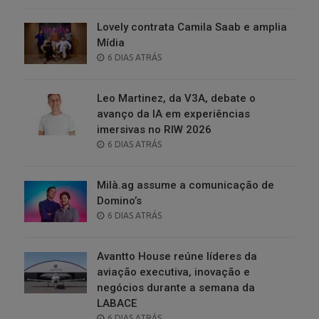
Lovely contrata Camila Saab e amplia
Mídia
POSTED
6 DIAS ATRÁS
ON
Leo Martinez, da V3A, debate o
avanço da IA em experiências
imersivas no RIW 2026
POSTED
6 DIAS ATRÁS
ON
Milà.ag assume a comunicação de
Domino’s
POSTED
6 DIAS ATRÁS
ON
Avantto House reúne líderes da
aviação executiva, inovação e
negócios durante a semana da
LABACE
POSTED
6 DIAS ATRÁS