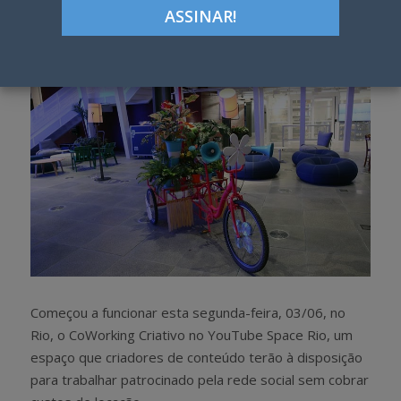
h
w
a
e
r
e
e
t
Começou a funcionar esta segunda-feira, 03/06, no
Rio, o CoWorking Criativo no YouTube Space Rio, um
espaço que criadores de conteúdo terão à disposição
para trabalhar patrocinado pela rede social sem cobrar