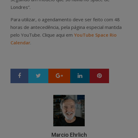
Londres”.
Para utilizar, o agendamento deve ser feito com 48
horas de antecedência, pela página especial mantida
pelo YouTube. Clique aqui em
YouTube Space Rio
Calendar
.
Google+
LinkedIn
Pinterest
S
T
h
w
a
e
r
e
e
t
Marcio Ehrlich