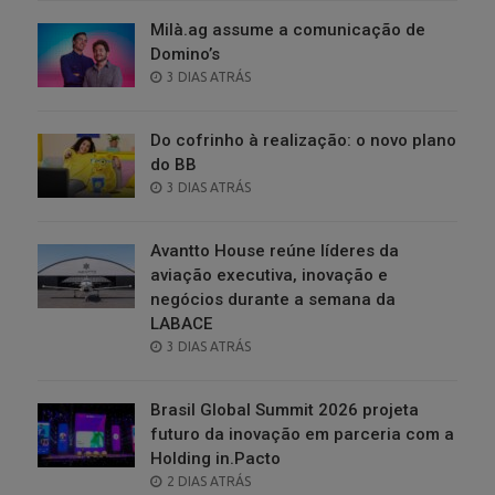
Milà.ag assume a comunicação de
Domino’s
POSTED
3 DIAS ATRÁS
ON
Do cofrinho à realização: o novo plano
do BB
POSTED
3 DIAS ATRÁS
ON
Avantto House reúne líderes da
aviação executiva, inovação e
negócios durante a semana da
LABACE
POSTED
3 DIAS ATRÁS
ON
Brasil Global Summit 2026 projeta
futuro da inovação em parceria com a
Holding in.Pacto
POSTED
2 DIAS ATRÁS