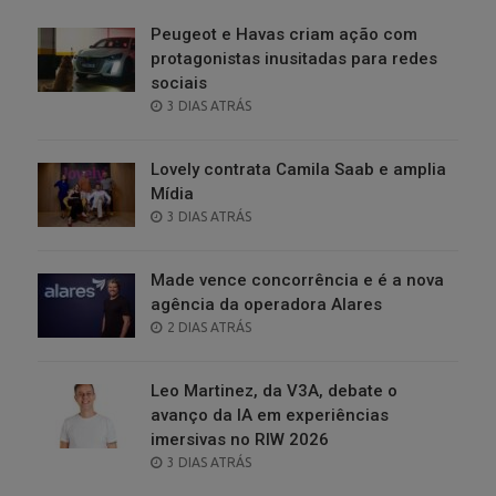
Peugeot e Havas criam ação com
protagonistas inusitadas para redes
sociais
POSTED
3 DIAS ATRÁS
ON
Lovely contrata Camila Saab e amplia
Mídia
POSTED
3 DIAS ATRÁS
ON
Made vence concorrência e é a nova
agência da operadora Alares
POSTED
2 DIAS ATRÁS
ON
Leo Martinez, da V3A, debate o
avanço da IA em experiências
imersivas no RIW 2026
POSTED
3 DIAS ATRÁS
ON