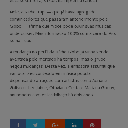
esta sexta-feira, 31/05, na imprensa carioca.
Nele, a Rádio Tupi — que já havia agregado
comunicadores que passaram anteriormente pela
Globo — afirma que “Você pode ouvir suas músicas
onde quiser. Mas informação 100% com a cara do Rio,
só na Tupi.”
A mudança no perfil da Rádio Globo já vinha sendo
aventada pelo mercado há tempos, mas o grupo
negou mudanças. Desta vez, a emissora assumiu que
vai focar seu conteúdo em música popular,
dispensando atrações com artistas como Adriane
Galisteu, Leo Jaime, Otaviano Costa e Mariana Godoy,
anunciadas com estardalhaço há dois anos.
Google+
LinkedIn
Pinterest
S
T