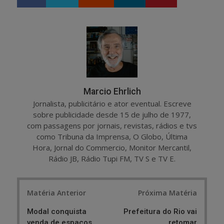
h
w
a
e
r
e
e
t
Marcio Ehrlich
Jornalista, publicitário e ator eventual. Escreve
sobre publicidade desde 15 de julho de 1977,
com passagens por jornais, revistas, rádios e tvs
como Tribuna da Imprensa, O Globo, Última
Hora, Jornal do Commercio, Monitor Mercantil,
Rádio JB, Rádio Tupi FM, TV S e TV E.
Post
Matéria Anterior
Próxima Matéria
navigation
Modal conquista
Prefeitura do Rio vai
venda de espaços
retomar