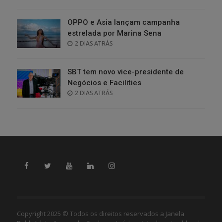
ON
OPPO e Asia lançam campanha
estrelada por Marina Sena
POSTED
2 DIAS ATRÁS
ON
SBT tem novo vice-presidente de
Negócios e Facilities
POSTED
2 DIAS ATRÁS
ON
Copyright 2025 © Todos os direitos reservados a Janela