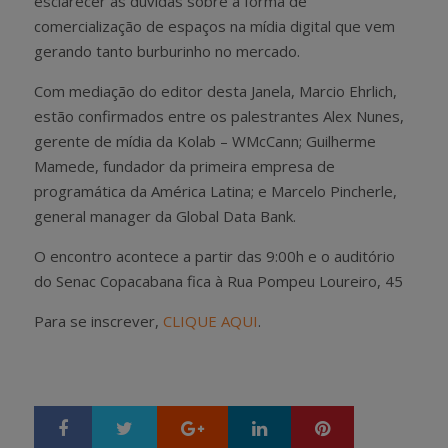
esclarecer as dúvidas sobre a forma de
comercialização de espaços na mídia digital que vem
gerando tanto burburinho no mercado.
Com mediação do editor desta Janela, Marcio Ehrlich,
estão confirmados entre os palestrantes Alex Nunes,
gerente de mídia da Kolab – WMcCann; Guilherme
Mamede, fundador da primeira empresa de
programática da América Latina; e Marcelo Pincherle,
general manager da Global Data Bank.
O encontro acontece a partir das 9:00h e o auditório
do Senac Copacabana fica à Rua Pompeu Loureiro, 45
Para se inscrever,
CLIQUE AQUI
.
Google+
LinkedIn
Pinterest
S
T
h
w