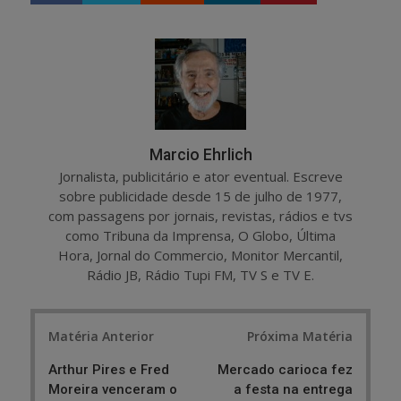
a
e
r
e
e
t
Marcio Ehrlich
Jornalista, publicitário e ator eventual. Escreve
sobre publicidade desde 15 de julho de 1977,
com passagens por jornais, revistas, rádios e tvs
como Tribuna da Imprensa, O Globo, Última
Hora, Jornal do Commercio, Monitor Mercantil,
Rádio JB, Rádio Tupi FM, TV S e TV E.
Post
Matéria Anterior
Próxima Matéria
navigation
Arthur Pires e Fred
Mercado carioca fez
Moreira venceram o
a festa na entrega