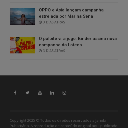
OPPO e Asia lançam campanha
estrelada por Marina Sena
POSTED
3 DIAS ATRÁS
ON
O palpite vira jogo: Binder assina nova
campanha da Loteca
POSTED
3 DIAS ATRÁS
ON
Copyright 2025 © Todos os direitos reservados a Janela
Publicitária. A reprodução de conteúdo original aqui publicado