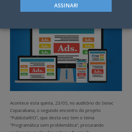
h
w
a
e
r
e
e
t
Acontece esta quinta, 23/05, no auditório do Senac
Copacabana, o segundo encontro do projeto
“PublicitaRIO”, que desta vez tem o tema
“Programática sem problemática”, procurando