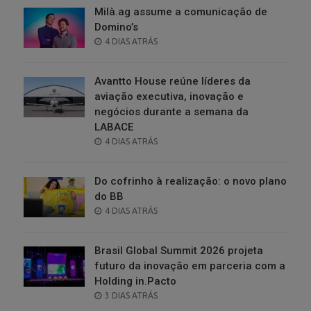
Milà.ag assume a comunicação de
Domino’s
POSTED
4 DIAS ATRÁS
ON
Avantto House reúne líderes da
aviação executiva, inovação e
negócios durante a semana da
LABACE
POSTED
4 DIAS ATRÁS
ON
Do cofrinho à realização: o novo plano
do BB
POSTED
4 DIAS ATRÁS
ON
Brasil Global Summit 2026 projeta
futuro da inovação em parceria com a
Holding in.Pacto
POSTED
3 DIAS ATRÁS
ON