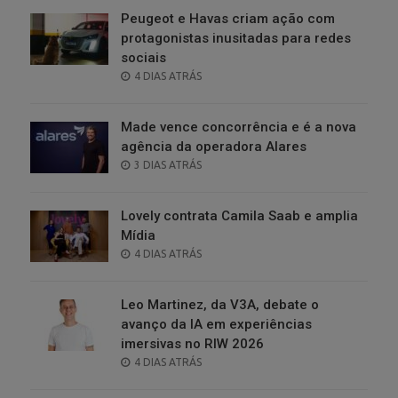
Peugeot e Havas criam ação com
protagonistas inusitadas para redes
sociais
POSTED
4 DIAS ATRÁS
ON
Made vence concorrência e é a nova
agência da operadora Alares
POSTED
3 DIAS ATRÁS
ON
Lovely contrata Camila Saab e amplia
Mídia
POSTED
4 DIAS ATRÁS
ON
Leo Martinez, da V3A, debate o
avanço da IA em experiências
imersivas no RIW 2026
POSTED
4 DIAS ATRÁS
ON