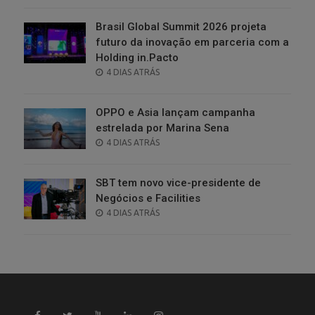
Brasil Global Summit 2026 projeta
futuro da inovação em parceria com a
Holding in.Pacto
POSTED
4 DIAS ATRÁS
ON
OPPO e Asia lançam campanha
estrelada por Marina Sena
POSTED
4 DIAS ATRÁS
ON
SBT tem novo vice-presidente de
Negócios e Facilities
POSTED
4 DIAS ATRÁS
ON