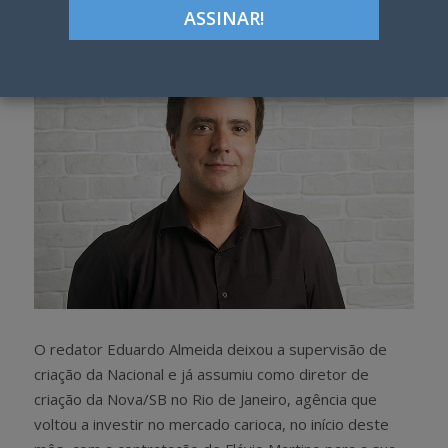
h
w
a
e
r
e
e
t
O redator Eduardo Almeida deixou a supervisão de
criação da Nacional e já assumiu como diretor de
criação da Nova/SB no Rio de Janeiro, agência que
voltou a investir no mercado carioca, no início deste