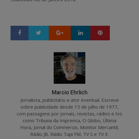
Google+
LinkedIn
Pinterest
S
T
h
w
a
e
r
e
e
t
Marcio Ehrlich
Jornalista, publicitário e ator eventual. Escreve
sobre publicidade desde 15 de julho de 1977,
com passagens por jornais, revistas, rádios e tvs
como Tribuna da Imprensa, O Globo, Última
Hora, Jornal do Commercio, Monitor Mercantil,
Rádio JB, Rádio Tupi FM, TV S e TV E.