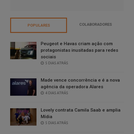
COLABORADORES
POPULARES
Peugeot e Havas criam ação com
protagonistas inusitadas para redes
sociais
POSTED
5 DIAS ATRÁS
ON
Made vence concorrência e é a nova
agência da operadora Alares
POSTED
4 DIAS ATRÁS
ON
Lovely contrata Camila Saab e amplia
Mídia
POSTED
5 DIAS ATRÁS
ON