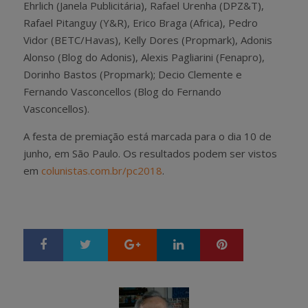
Ehrlich (Janela Publicitária), Rafael Urenha (DPZ&T),
Rafael Pitanguy (Y&R), Erico Braga (Africa), Pedro
Vidor (BETC/Havas), Kelly Dores (Propmark), Adonis
Alonso (Blog do Adonis), Alexis Pagliarini (Fenapro),
Dorinho Bastos (Propmark); Decio Clemente e
Fernando Vasconcellos (Blog do Fernando
Vasconcellos).
A festa de premiação está marcada para o dia 10 de
junho, em São Paulo. Os resultados podem ser vistos
em
colunistas.com.br/pc2018
.
Google+
LinkedIn
Pinterest
S
T
h
w
a
e
r
e
e
t