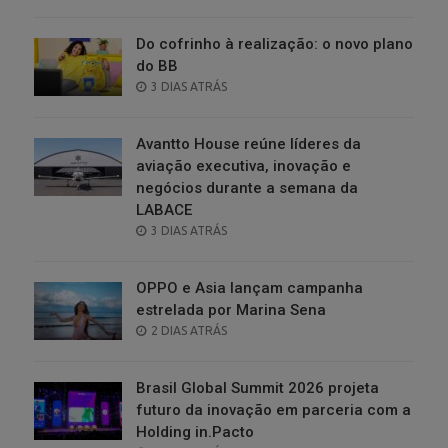
ON
Do cofrinho à realização: o novo plano
do BB
POSTED
3 DIAS ATRÁS
ON
Avantto House reúne líderes da
aviação executiva, inovação e
negócios durante a semana da
LABACE
POSTED
3 DIAS ATRÁS
ON
OPPO e Asia lançam campanha
estrelada por Marina Sena
POSTED
2 DIAS ATRÁS
ON
Brasil Global Summit 2026 projeta
futuro da inovação em parceria com a
Holding in.Pacto