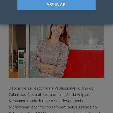
h
w
a
e
r
e
e
t
Depois de ser escolhida a Profissional do Ano do
Colunistas Rio, a diretora de criação da Artplan,
Alessandra Sadock teve o seu desempenho
profissional reconhecido também pelos jurados do