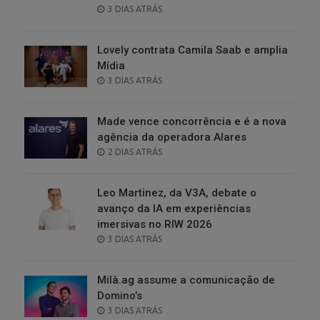
POSTED
3 DIAS ATRÁS
ON
Lovely contrata Camila Saab e amplia
Mídia
POSTED
3 DIAS ATRÁS
ON
Made vence concorrência e é a nova
agência da operadora Alares
POSTED
2 DIAS ATRÁS
ON
Leo Martinez, da V3A, debate o
avanço da IA em experiências
imersivas no RIW 2026
POSTED
3 DIAS ATRÁS
ON
Milà.ag assume a comunicação de
Domino’s
POSTED
3 DIAS ATRÁS