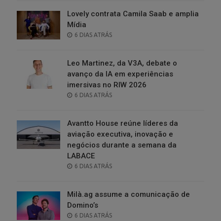
Lovely contrata Camila Saab e amplia
Mídia
POSTED
6 DIAS ATRÁS
ON
Leo Martinez, da V3A, debate o
avanço da IA em experiências
imersivas no RIW 2026
POSTED
6 DIAS ATRÁS
ON
Avantto House reúne líderes da
aviação executiva, inovação e
negócios durante a semana da
LABACE
POSTED
6 DIAS ATRÁS
ON
Milà.ag assume a comunicação de
Domino’s
POSTED
6 DIAS ATRÁS