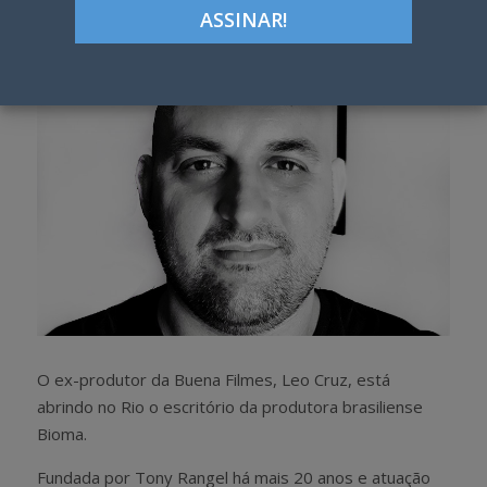
h
w
a
e
r
e
e
t
O ex-produtor da Buena Filmes, Leo Cruz, está
abrindo no Rio o escritório da produtora brasiliense
Bioma.
Fundada por Tony Rangel há mais 20 anos e atuação