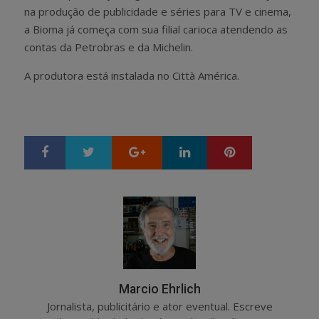
na produção de publicidade e séries para TV e cinema,
a Bioma já começa com sua filial carioca atendendo as
contas da Petrobras e da Michelin.
A produtora está instalada no Città América.
Google+
LinkedIn
Pinterest
S
T
h
w
a
e
r
e
e
t
Marcio Ehrlich
Jornalista, publicitário e ator eventual. Escreve