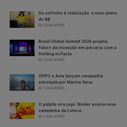
ON
Do cofrinho à realização: o novo plano
do BB
POSTED
6 DIAS ATRÁS
ON
Brasil Global Summit 2026 projeta
futuro da inovação em parceria com a
Holding in.Pacto
POSTED
5 DIAS ATRÁS
ON
OPPO e Asia lançam campanha
estrelada por Marina Sena
POSTED
5 DIAS ATRÁS
ON
O palpite vira jogo: Binder assina nova
campanha da Loteca
POSTED
5 DIAS ATRÁS
ON