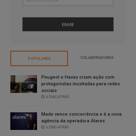
COLABORADORES
POPULARES
Peugeot e Havas criam ação com
protagonistas inusitadas para redes
sociais
POSTED
6 DIAS ATRÁS
ON
Made vence concorrência e é a nova
agência da operadora Alares
POSTED
5 DIAS ATRÁS
ON