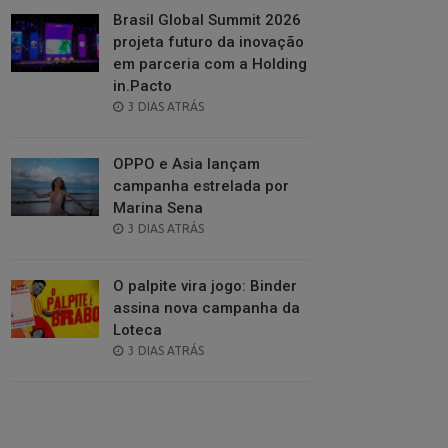
Brasil Global Summit 2026
projeta futuro da inovação
em parceria com a Holding
in.Pacto
POSTED
3 DIAS ATRÁS
ON
OPPO e Asia lançam
campanha estrelada por
Marina Sena
POSTED
3 DIAS ATRÁS
ON
O palpite vira jogo: Binder
assina nova campanha da
Loteca
POSTED
3 DIAS ATRÁS
ON