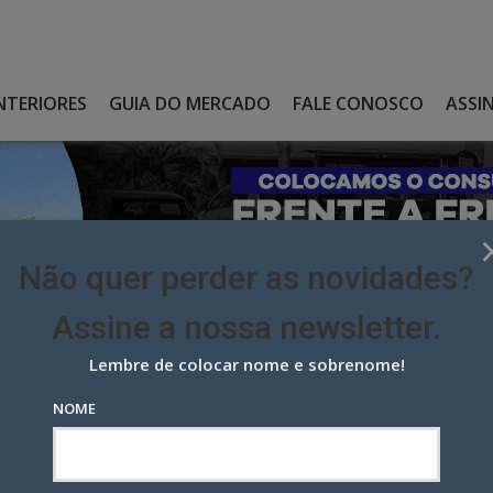
NTERIORES
GUIA DO MERCADO
FALE CONOSCO
ASSI
Não quer perder as novidades?
Assine a nossa newsletter.
Lembre de colocar nome e sobrenome!
RNA À AGÊNCIA3 COMO DIRETOR DE CONEXÕES
NOME
à Agência3 como diretor de