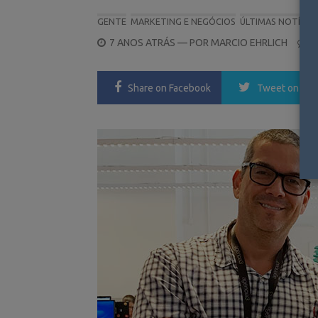
GENTE
MARKETING E NEGÓCIOS
ÚLTIMAS NOTÍCIA
POSTED
7 ANOS ATRÁS
— POR
MARCIO EHRLICH
0
ON
Share
on Facebook
Tweet
on Twi