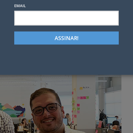
EMAIL
S
Google+
LinkedIn
Pinterest
tter