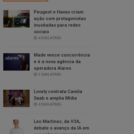
Peugeot e Havas criam
ação com protagonistas
inusitadas para redes
sociais
POSTED
4 DIAS ATRÁS
ON
Made vence concorrência
e é a nova agência da
operadora Alares
POSTED
3 DIAS ATRÁS
ON
Lovely contrata Camila
Saab e amplia Mídia
POSTED
4 DIAS ATRÁS
ON
Leo Martinez, da V3A,
debate o avanço da IA em