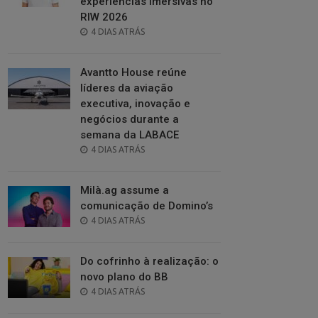
experiências imersivas no
RIW 2026
POSTED
4 DIAS ATRÁS
ON
Avantto House reúne
líderes da aviação
executiva, inovação e
negócios durante a
semana da LABACE
POSTED
4 DIAS ATRÁS
ON
Milà.ag assume a
comunicação de Domino’s
POSTED
4 DIAS ATRÁS
ON
Do cofrinho à realização: o
novo plano do BB
POSTED
4 DIAS ATRÁS
ON