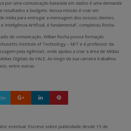
busca por uma comunicação baseada em dados é uma demanda
e resultados e budgets. Nossa missão é criar um
e mídia para entregar a mensagem dos nossos clientes.
e Inteligência Artificial, é fundamental”, completou Rocha.
ado de comunicação, Willian Rocha possui formação
husetts Institute of Technology – MIT e é professor da
sagem pela Agência3, onde ajudou a criar a área de Mídias
 Mídias Digitais da VALE. Ao longo da sua carreira trabalhou
io, entre outras.
Google+
LinkedIn
Pinterest
tter
 e ator eventual. Escreve sobre publicidade desde 15 de