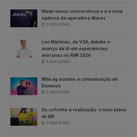
Made vence concorrência e é a nova
agência da operadora Alares
POSTED
2 DIAS ATRÁS
ON
Leo Martinez, da V3A, debate o
avanço da IA em experiências
imersivas no RIW 2026
POSTED
2 DIAS ATRÁS
ON
Milà.ag assume a comunicação de
Domino’s
POSTED
2 DIAS ATRÁS
ON
Do cofrinho à realização: o novo plano
do BB
POSTED
2 DIAS ATRÁS
ON