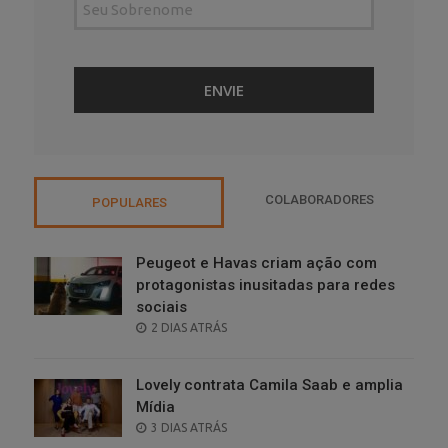
COLABORADORES
POPULARES
Peugeot e Havas criam ação com
protagonistas inusitadas para redes
sociais
POSTED
2 DIAS ATRÁS
ON
Lovely contrata Camila Saab e amplia
Mídia
POSTED
3 DIAS ATRÁS
ON