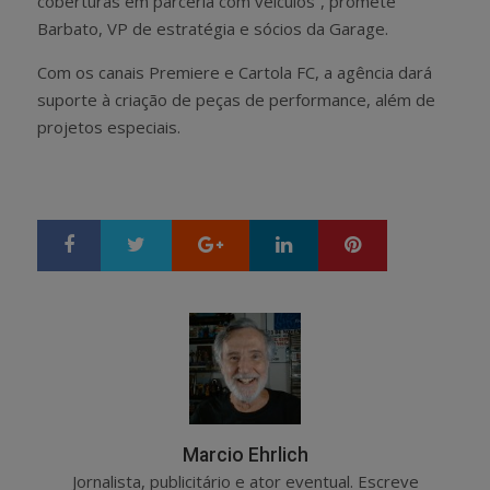
coberturas em parceria com veículos”, promete
Barbato, VP de estratégia e sócios da Garage.
Com os canais Premiere e Cartola FC, a agência dará
suporte à criação de peças de performance, além de
projetos especiais.
Google+
LinkedIn
Pinterest
S
T
h
w
a
e
r
e
e
t
Marcio Ehrlich
Jornalista, publicitário e ator eventual. Escreve