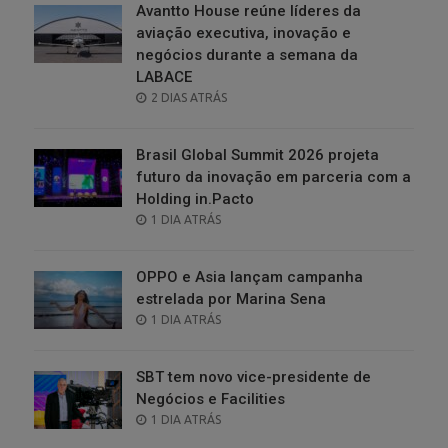
Avantto House reúne líderes da
aviação executiva, inovação e
negócios durante a semana da
LABACE
POSTED
2 DIAS ATRÁS
ON
Brasil Global Summit 2026 projeta
futuro da inovação em parceria com a
Holding in.Pacto
POSTED
1 DIA ATRÁS
ON
OPPO e Asia lançam campanha
estrelada por Marina Sena
POSTED
1 DIA ATRÁS
ON
SBT tem novo vice-presidente de
Negócios e Facilities
POSTED
1 DIA ATRÁS
ON