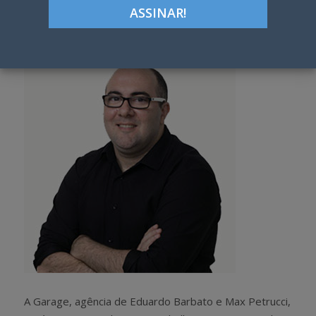
Google+
LinkedIn
Pinterest
S
T
h
w
a
e
r
e
e
t
A Garage, agência de Eduardo Barbato e Max Petrucci,