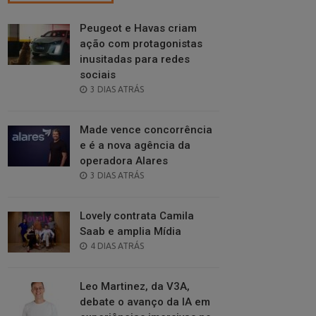
Peugeot e Havas criam
ação com protagonistas
inusitadas para redes
sociais
POSTED
3 DIAS ATRÁS
ON
Made vence concorrência
e é a nova agência da
operadora Alares
POSTED
3 DIAS ATRÁS
ON
Lovely contrata Camila
Saab e amplia Mídia
POSTED
4 DIAS ATRÁS
ON
Leo Martinez, da V3A,
debate o avanço da IA em