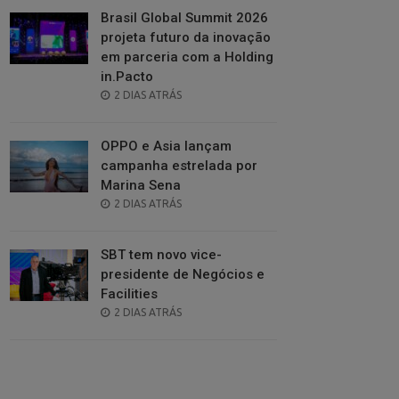
Brasil Global Summit 2026
projeta futuro da inovação
em parceria com a Holding
in.Pacto
POSTED
2 DIAS ATRÁS
ON
OPPO e Asia lançam
campanha estrelada por
Marina Sena
POSTED
2 DIAS ATRÁS
ON
SBT tem novo vice-
presidente de Negócios e
Facilities
POSTED
2 DIAS ATRÁS
ON