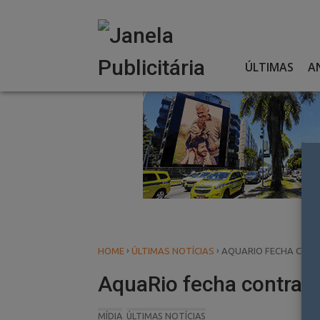
Skip
to
content
ÚLTIMAS
A
›
›
HOME
ÚLTIMAS NOTÍCIAS
AQUARIO FECHA CONT
AquaRio fecha contrato
MÍDIA
ÚLTIMAS NOTÍCIAS