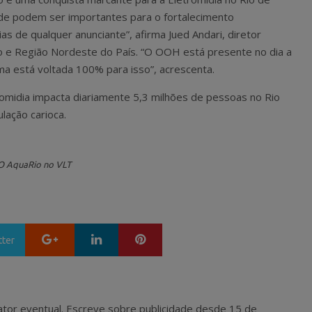
ade podem ser importantes para o fortalecimento
rias de qualquer anunciante”, afirma Jued Andari, diretor
iro e Região Nordeste do País. “O OOH está presente no dia a
ma está voltada 100% para isso”, acrescenta.
romidia impacta diariamente 5,3 milhões de pessoas no Rio
lação carioca.
O AquaRio no VLT
Google+
LinkedIn
Pinterest
tter
 e ator eventual. Escreve sobre publicidade desde 15 de