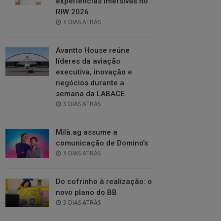
experiências imersivas no
RIW 2026
POSTED
3 DIAS ATRÁS
ON
Avantto House reúne
líderes da aviação
executiva, inovação e
negócios durante a
semana da LABACE
POSTED
3 DIAS ATRÁS
ON
Milà.ag assume a
comunicação de Domino’s
POSTED
3 DIAS ATRÁS
ON
Do cofrinho à realização: o
novo plano do BB
POSTED
3 DIAS ATRÁS
ON