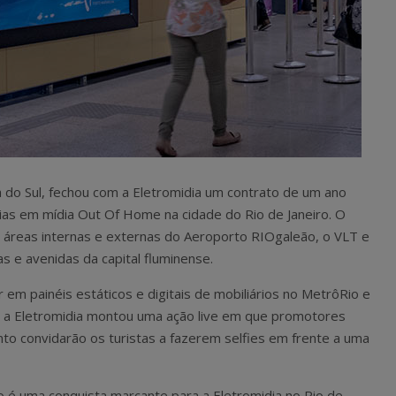
 do Sul, fechou com a Eletromidia um contrato de um ano
rias em mídia Out Of Home na cidade do Rio de Janeiro. O
o, áreas internas e externas do Aeroporto RIOgaleão, o VLT e
as e avenidas da capital fluminense.
 em painéis estáticos e digitais de mobiliários no MetrôRio e
, a Eletromidia montou uma ação live em que promotores
nto convidarão os turistas a fazerem selfies em frente a uma
 é uma conquista marcante para a Eletromidia no Rio de