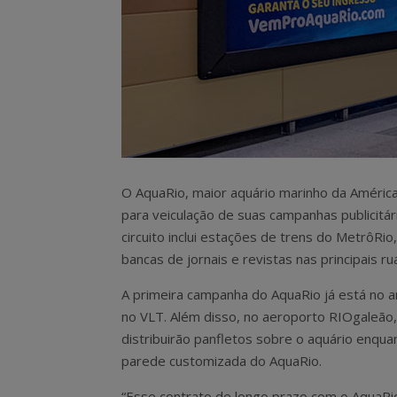
O AquaRio, maior aquário marinho da América
para veiculação de suas campanhas publicitá
circuito inclui estações de trens do MetrôRi
bancas de jornais e revistas nas principais ru
A primeira campanha do AquaRio já está no ar
no VLT. Além disso, no aeroporto RIOgaleão
distribuirão panfletos sobre o aquário enqua
parede customizada do AquaRio.
“Esse contrato de longo prazo com o AquaRio