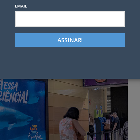
EMAIL
Google+
LinkedIn
Pinterest
tter