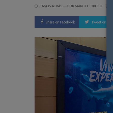
POSTED
7 ANOS ATRÁS
— POR
MARCIO EHRLICH
0
ON
Share
on Facebook
Tweet
on Twi