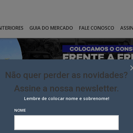
NTERIORES
GUIA DO MERCADO
FALE CONOSCO
ASSI
Não quer perder as novidades?
Assine a nossa newsletter.
Lembre de colocar nome e sobrenome!
RATO ANUAL COM A ELETROMIDIA
NOME
 anual com a Eletromidia