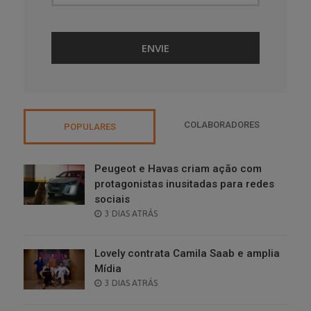
COLABORADORES
POPULARES
Peugeot e Havas criam ação com
protagonistas inusitadas para redes
sociais
POSTED
3 DIAS ATRÁS
ON
Lovely contrata Camila Saab e amplia
Mídia
POSTED
3 DIAS ATRÁS
ON