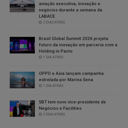
aviação executiva, inovação e
negócios durante a semana da
LABACE
POSTED
2 DIAS ATRÁS
ON
Brasil Global Summit 2026 projeta
futuro da inovação em parceria com a
Holding in.Pacto
POSTED
1 DIA ATRÁS
ON
OPPO e Asia lançam campanha
estrelada por Marina Sena
POSTED
1 DIA ATRÁS
ON
SBT tem novo vice-presidente de
Negócios e Facilities
POSTED
2 DIAS ATRÁS
ON