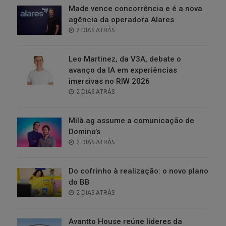
Made vence concorrência e é a nova
agência da operadora Alares
POSTED
2 DIAS ATRÁS
ON
Leo Martinez, da V3A, debate o
avanço da IA em experiências
imersivas no RIW 2026
POSTED
2 DIAS ATRÁS
ON
Milà.ag assume a comunicação de
Domino’s
POSTED
2 DIAS ATRÁS
ON
Do cofrinho à realização: o novo plano
do BB
POSTED
2 DIAS ATRÁS
ON
Avantto House reúne líderes da