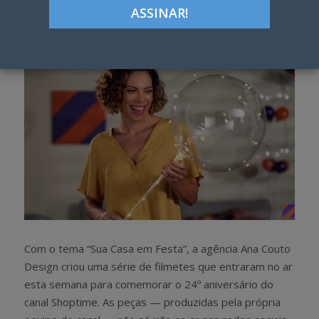
h
w
a
e
r
e
e
t
Com o tema “Sua Casa em Festa”, a agência Ana Couto
Design criou uma série de filmetes que entraram no ar
esta semana para comemorar o 24º aniversário do
canal Shoptime. As peças — produzidas pela própria