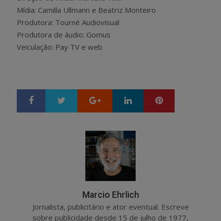
Mídia: Camilla Ullmann e Beatriz Monteiro
Produtora: Tourné Audiovisual
Produtora de áudio: Gomus
Veiculação: Pay TV e web
Google+
LinkedIn
Pinterest
S
T
h
w
a
e
r
e
e
t
Marcio Ehrlich
Jornalista, publicitário e ator eventual. Escreve
sobre publicidade desde 15 de julho de 1977,