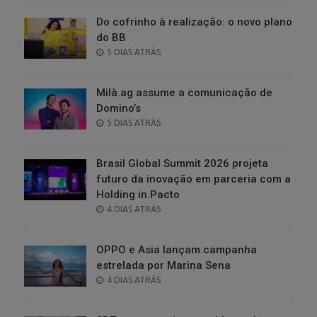
Do cofrinho à realização: o novo plano
do BB
POSTED
5 DIAS ATRÁS
ON
Milà.ag assume a comunicação de
Domino’s
POSTED
5 DIAS ATRÁS
ON
Brasil Global Summit 2026 projeta
futuro da inovação em parceria com a
Holding in.Pacto
POSTED
4 DIAS ATRÁS
ON
OPPO e Asia lançam campanha
estrelada por Marina Sena
POSTED
4 DIAS ATRÁS
ON