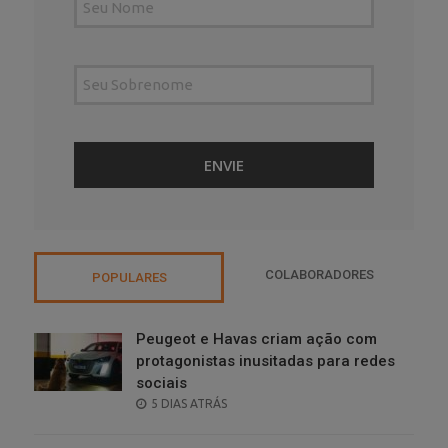
COLABORADORES
POPULARES
Peugeot e Havas criam ação com
protagonistas inusitadas para redes
sociais
POSTED
5 DIAS ATRÁS
ON