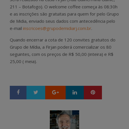
211 – Botafogo). O welcome coffee começa às 08:30h
e as inscrições são gratuitas para quem for pelo Grupo
de Midia, enviado seus dados com antecedência pelo
e-mail
inscricoes@grupodemidiarj.com.br
.
Quando encerrar a cota de 120 convites gratuitos do
Grupo de Mídia, a Firjan poderá comercializar os 80
seguintes, com os preços de R$ 50,00 (inteira) e R$
25,00 ( meia).
Google+
LinkedIn
Pinterest
S
T
h
w
a
e
r
e
e
t