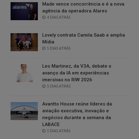
Made vence concorrência e é a nova
agência da operadora Alares
POSTED
4 DIAS ATRÁS
ON
Lovely contrata Camila Saab e amplia
Mídia
POSTED
5 DIAS ATRÁS
ON
Leo Martinez, da V3A, debate o
avanço da IA em experiências
imersivas no RIW 2026
POSTED
5 DIAS ATRÁS
ON
Avantto House reúne líderes da
aviação executiva, inovação e
negócios durante a semana da
LABACE
POSTED
5 DIAS ATRÁS
ON