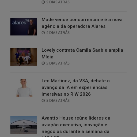
POSTED
5 DIAS ATRÁS
ON
Made vence concorrência e é a nova
agência da operadora Alares
POSTED
4 DIAS ATRÁS
ON
Lovely contrata Camila Saab e amplia
Mídia
POSTED
5 DIAS ATRÁS
ON
Leo Martinez, da V3A, debate o
avanço da IA em experiências
imersivas no RIW 2026
POSTED
5 DIAS ATRÁS
ON
Avantto House reúne líderes da
aviação executiva, inovação e
negócios durante a semana da