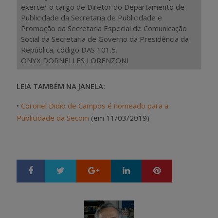
exercer o cargo de Diretor do Departamento de
Publicidade da Secretaria de Publicidade e
Promoção da Secretaria Especial de Comunicação
Social da Secretaria de Governo da Presidência da
República, código DAS 101.5.
ONYX DORNELLES LORENZONI
LEIA TAMBÉM NA JANELA:
•
Coronel Didio de Campos é nomeado para a
Publicidade da Secom
(em 11/03/2019)
Google+
LinkedIn
Pinterest
S
T
h
w
a
e
r
e
e
t