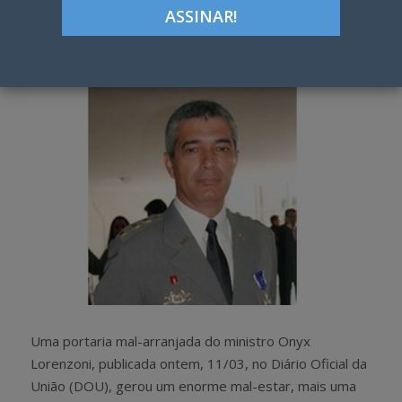
Google+
LinkedIn
Pinterest
S
T
h
w
a
e
r
e
e
t
Uma portaria mal-arranjada do ministro Onyx
Lorenzoni, publicada ontem, 11/03, no Diário Oficial da
União (DOU), gerou um enorme mal-estar, mais uma