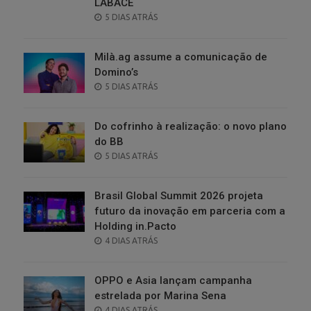
LABACE
POSTED
5 DIAS ATRÁS
ON
Milà.ag assume a comunicação de
Domino’s
POSTED
5 DIAS ATRÁS
ON
Do cofrinho à realização: o novo plano
do BB
POSTED
5 DIAS ATRÁS
ON
Brasil Global Summit 2026 projeta
futuro da inovação em parceria com a
Holding in.Pacto
POSTED
4 DIAS ATRÁS
ON
OPPO e Asia lançam campanha
estrelada por Marina Sena
POSTED
4 DIAS ATRÁS