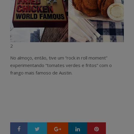
2
No almoço, então, tive um “rock in roll moment”
experimentando “tomates verdes e fritos” com o
frango mais famoso de Austin.
Google+
LinkedIn
Pinterest
S
T