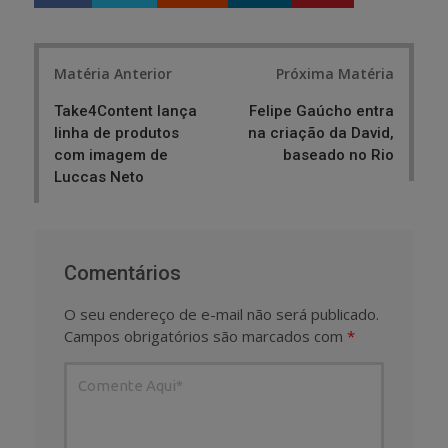
h
w
a
e
r
e
Post
e
t
Matéria Anterior
Próxima Matéria
navigation
Take4Content lança
Felipe Gaúcho entra
linha de produtos
na criação da David,
com imagem de
baseado no Rio
Luccas Neto
Comentários
O seu endereço de e-mail não será publicado.
Campos obrigatórios são marcados com
*