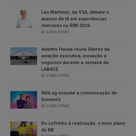
ON
Leo Martinez, da V3A, debate o
avanço da IA em experiências
imersivas no RIW 2026
POSTED
6 DIAS ATRÁS
ON
Avantto House reúne líderes da
aviação executiva, inovação e
negócios durante a semana da
LABACE
POSTED
6 DIAS ATRÁS
ON
Milà.ag assume a comunicação de
Domino’s
POSTED
6 DIAS ATRÁS
ON
Do cofrinho à realização: o novo plano
do BB
POSTED