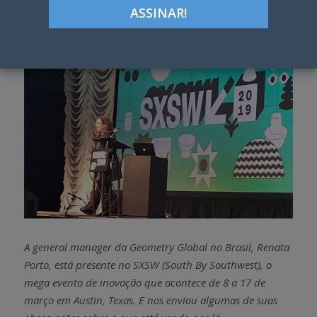
h
w
a
e
r
e
e
t
A general manager da Geometry Global no Brasil, Renata
Porto, está presente no SXSW (South By Southwest), o
mega evento de inovação que acontece de 8 a 17 de
março em Austin, Texas. E nos enviou algumas de suas