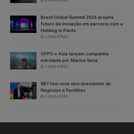
6 DIAS ATRÁS
ON
Brasil Global Summit 2026 projeta
futuro da inovação em parceria com a
Holding in.Pacto
POSTED
5 DIAS ATRÁS
ON
OPPO e Asia lançam campanha
estrelada por Marina Sena
POSTED
5 DIAS ATRÁS
ON
SBT tem novo vice-presidente de
Negócios e Facilities
POSTED
5 DIAS ATRÁS
ON