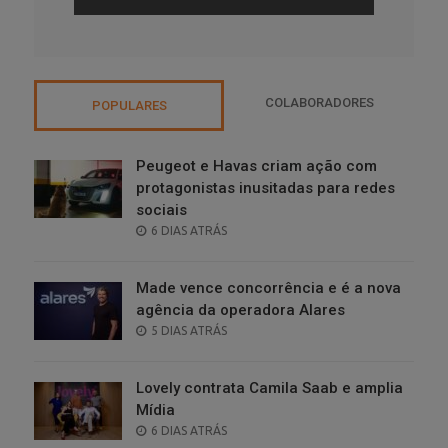
COLABORADORES
POPULARES
Peugeot e Havas criam ação com
protagonistas inusitadas para redes
sociais
POSTED
6 DIAS ATRÁS
ON
Made vence concorrência e é a nova
agência da operadora Alares
POSTED
5 DIAS ATRÁS
ON
Lovely contrata Camila Saab e amplia
Mídia
POSTED
6 DIAS ATRÁS