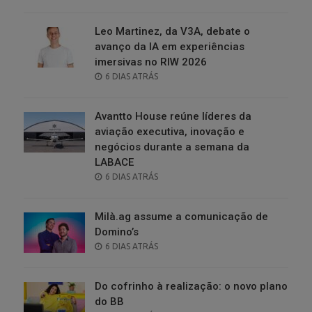
ON
Leo Martinez, da V3A, debate o
avanço da IA em experiências
imersivas no RIW 2026
POSTED
6 DIAS ATRÁS
ON
Avantto House reúne líderes da
aviação executiva, inovação e
negócios durante a semana da
LABACE
POSTED
6 DIAS ATRÁS
ON
Milà.ag assume a comunicação de
Domino’s
POSTED
6 DIAS ATRÁS
ON
Do cofrinho à realização: o novo plano
do BB