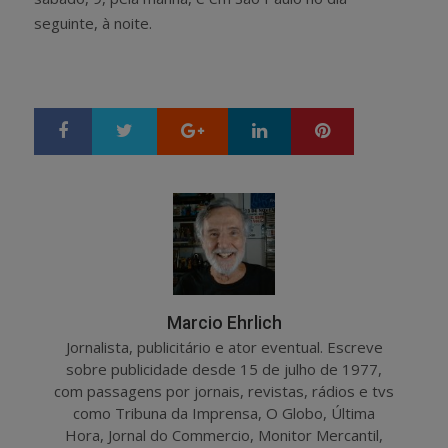
seguinte, à noite.
Google+
LinkedIn
Pinterest
S
T
h
w
a
e
r
e
e
t
Marcio Ehrlich
Jornalista, publicitário e ator eventual. Escreve
sobre publicidade desde 15 de julho de 1977,
com passagens por jornais, revistas, rádios e tvs
como Tribuna da Imprensa, O Globo, Última
Hora, Jornal do Commercio, Monitor Mercantil,