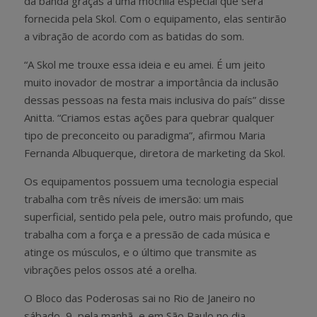
da banda graças a uma mochila especial que será
fornecida pela Skol. Com o equipamento, elas sentirão
a vibração de acordo com as batidas do som.
“A Skol me trouxe essa ideia e eu amei. É um jeito
muito inovador de mostrar a importância da inclusão
dessas pessoas na festa mais inclusiva do país” disse
Anitta. “Criamos estas ações para quebrar qualquer
tipo de preconceito ou paradigma”, afirmou Maria
Fernanda Albuquerque, diretora de marketing da Skol.
Os equipamentos possuem uma tecnologia especial
trabalha com três níveis de imersão: um mais
superficial, sentido pela pele, outro mais profundo, que
trabalha com a força e a pressão de cada música e
atinge os músculos, e o último que transmite as
vibrações pelos ossos até a orelha.
O Bloco das Poderosas sai no Rio de Janeiro no
sábado, 9, pela manhã, e em São Paulo no dia