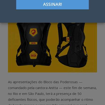
h
w
a
e
r
e
e
t
As apresentações do Bloco das Poderosas —
comandado pela cantora Anitta — este fim de semana,
no Rio e em São Paulo, terá a presença de 50
deficientes físicos, que poderão acompanhar o ritmo