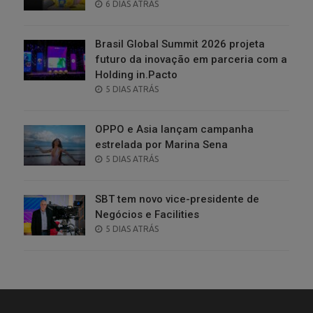
POSTED
6 DIAS ATRÁS
ON
Brasil Global Summit 2026 projeta
futuro da inovação em parceria com a
Holding in.Pacto
POSTED
5 DIAS ATRÁS
ON
OPPO e Asia lançam campanha
estrelada por Marina Sena
POSTED
5 DIAS ATRÁS
ON
SBT tem novo vice-presidente de
Negócios e Facilities
POSTED
5 DIAS ATRÁS
ON