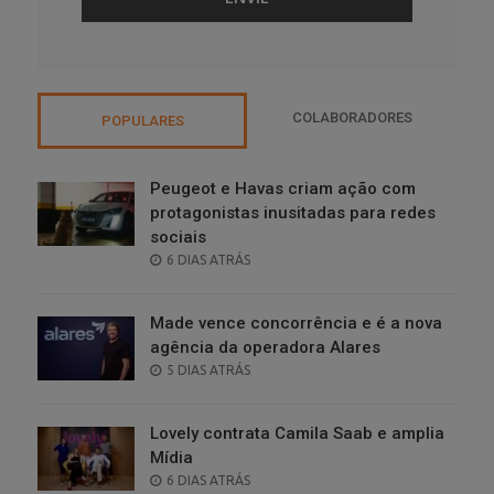
COLABORADORES
POPULARES
Peugeot e Havas criam ação com
protagonistas inusitadas para redes
sociais
POSTED
6 DIAS ATRÁS
ON
Made vence concorrência e é a nova
agência da operadora Alares
POSTED
5 DIAS ATRÁS
ON
Lovely contrata Camila Saab e amplia
Mídia
POSTED
6 DIAS ATRÁS