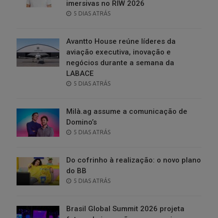
imersivas no RIW 2026
POSTED
5 DIAS ATRÁS
ON
Avantto House reúne líderes da
aviação executiva, inovação e
negócios durante a semana da
LABACE
POSTED
5 DIAS ATRÁS
ON
Milà.ag assume a comunicação de
Domino’s
POSTED
5 DIAS ATRÁS
ON
Do cofrinho à realização: o novo plano
do BB
POSTED
5 DIAS ATRÁS
ON
Brasil Global Summit 2026 projeta