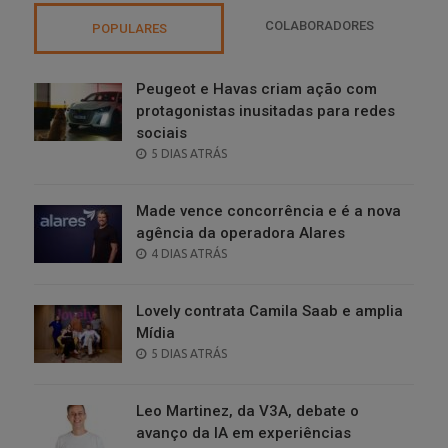
COLABORADORES
POPULARES
Peugeot e Havas criam ação com
protagonistas inusitadas para redes
sociais
POSTED
5 DIAS ATRÁS
ON
Made vence concorrência e é a nova
agência da operadora Alares
POSTED
4 DIAS ATRÁS
ON
Lovely contrata Camila Saab e amplia
Mídia
POSTED
5 DIAS ATRÁS
ON
Leo Martinez, da V3A, debate o
avanço da IA em experiências