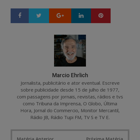
Google+
LinkedIn
Pinterest
S
T
h
w
a
e
r
e
e
t
Marcio Ehrlich
Jornalista, publicitário e ator eventual. Escreve
sobre publicidade desde 15 de julho de 1977,
com passagens por jornais, revistas, rádios e tvs
como Tribuna da Imprensa, O Globo, Última
Hora, Jornal do Commercio, Monitor Mercantil,
Rádio JB, Rádio Tupi FM, TV S e TV E.
Post
Matéria Anterior
Próxima Matéria