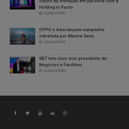
futuro da inovação em parceria com a
Holding in.Pacto
POSTED
4 DIAS ATRÁS
ON
OPPO e Asia lançam campanha
estrelada por Marina Sena
POSTED
4 DIAS ATRÁS
ON
SBT tem novo vice-presidente de
Negócios e Facilities
POSTED
4 DIAS ATRÁS
ON