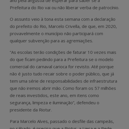
ano pela angústia de esperar para saber se a
Prefeitura do Rio vai ou não liberar verba de patrocínio.
O assunto veio à tona esta semana com a declaração
do prefeito do Rio, Marcelo Crivella, de que, em 2020,
provavelmente o município não participará com
qualquer subvenção para as agremiações.
“As escolas terão condições de faturar 10 vezes mais
do que ficam pedindo para a Prefeitura se o modelo
comercial do carnaval carioca for revisto. Até porque
não é justo tudo recair sobre o poder público, que já
tem uma série de responsabilidades de infraestrutura
que não iremos abrir mão. Como foram os 57 milhões
de reais investidos, este ano, em itens como
segurança, limpeza e iluminação”, defendeu o
presidente da Riotur.
Para Marcelo Alves, passado o desfile das campeãs,
no sábado, é preciso que a Riotur, a Liesa e a Rede