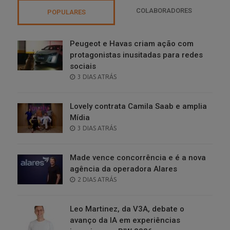
COLABORADORES
POPULARES
Peugeot e Havas criam ação com
protagonistas inusitadas para redes
sociais
POSTED
3 DIAS ATRÁS
ON
Lovely contrata Camila Saab e amplia
Mídia
POSTED
3 DIAS ATRÁS
ON
Made vence concorrência e é a nova
agência da operadora Alares
POSTED
2 DIAS ATRÁS
ON
Leo Martinez, da V3A, debate o
avanço da IA em experiências