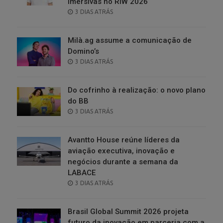
imersivas no RIW 2026
POSTED
3 DIAS ATRÁS
ON
Milà.ag assume a comunicação de
Domino’s
POSTED
3 DIAS ATRÁS
ON
Do cofrinho à realização: o novo plano
do BB
POSTED
3 DIAS ATRÁS
ON
Avantto House reúne líderes da
aviação executiva, inovação e
negócios durante a semana da
LABACE
POSTED
3 DIAS ATRÁS
ON
Brasil Global Summit 2026 projeta
futuro da inovação em parceria com a