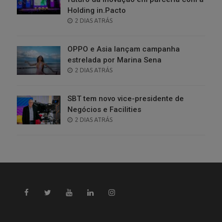
Holding in.Pacto
POSTED
2 DIAS ATRÁS
ON
OPPO e Asia lançam campanha
estrelada por Marina Sena
POSTED
2 DIAS ATRÁS
ON
SBT tem novo vice-presidente de
Negócios e Facilities
POSTED
2 DIAS ATRÁS
ON