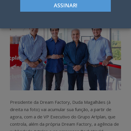
h
w
a
e
r
e
e
t
Presidente da Dream Factory, Duda Magalhães (à
direita na foto) vai acumular sua função, a partir de
agora, com a de VP Executivo do Grupo Artplan, que
controla, além da própria Dream Factory, a agência de