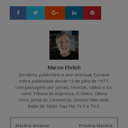
Google+
LinkedIn
Pinterest
S
T
h
w
a
e
r
e
e
t
Marcio Ehrlich
Jornalista, publicitário e ator eventual. Escreve
sobre publicidade desde 15 de julho de 1977,
com passagens por jornais, revistas, rádios e tvs
como Tribuna da Imprensa, O Globo, Última
Hora, Jornal do Commercio, Monitor Mercantil,
Rádio JB, Rádio Tupi FM, TV S e TV E.
Post
Matéria Anterior
Próxima Matéria