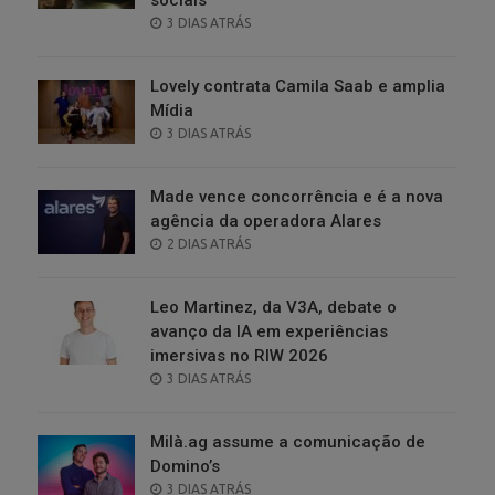
POSTED
3 DIAS ATRÁS
ON
Lovely contrata Camila Saab e amplia
Mídia
POSTED
3 DIAS ATRÁS
ON
Made vence concorrência e é a nova
agência da operadora Alares
POSTED
2 DIAS ATRÁS
ON
Leo Martinez, da V3A, debate o
avanço da IA em experiências
imersivas no RIW 2026
POSTED
3 DIAS ATRÁS
ON
Milà.ag assume a comunicação de
Domino’s
POSTED
3 DIAS ATRÁS