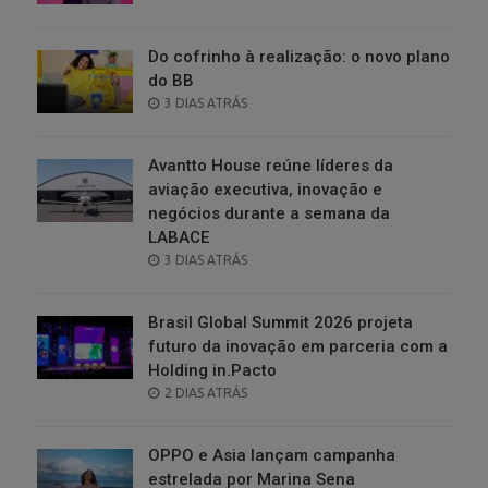
ON
Do cofrinho à realização: o novo plano
do BB
POSTED
3 DIAS ATRÁS
ON
Avantto House reúne líderes da
aviação executiva, inovação e
negócios durante a semana da
LABACE
POSTED
3 DIAS ATRÁS
ON
Brasil Global Summit 2026 projeta
futuro da inovação em parceria com a
Holding in.Pacto
POSTED
2 DIAS ATRÁS
ON
OPPO e Asia lançam campanha
estrelada por Marina Sena