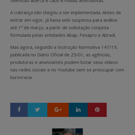
televisão aberta e cabo e mídias alternativas.
A cobrança não chegou a ser implementada. Antes de
entrar em vigor, já havia sido suspensa para análise
até 1º de março, a partir de solicitação conjunta
formulada pelas entidades Abap, Fenapro e Abradi.
Mas agora, segundo a Instrução Normativa 147/19,
publicada no Diário Oficial de 25/01, as agências,
produtoras e anunciantes podem botar seus vídeos
nas redes sociais e no Youtube sem se preocupar com
burocracia.
Google+
LinkedIn
Pinterest
S
T
h
w
a
e
r
e
e
t