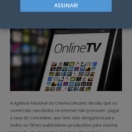
h
w
a
e
r
e
e
t
A Agência Nacional do Cinema (Ancine) decidiu que os
comerciais veiculados na internet não precisam pagar
a taxa do Concedine, que tem sido obrigatória para
todos os filmes publicitários produzidos para cinema,