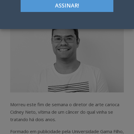
h
w
a
e
r
e
e
t
Morreu este fim de semana o diretor de arte carioca
Cidney Neto, vítima de um câncer do qual vinha se
tratando há dois anos.
Formado em publicidade pela Universidade Gama Filho,