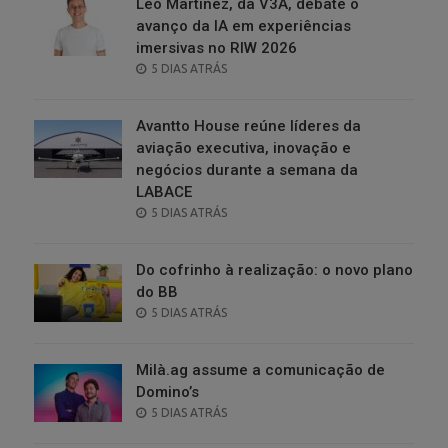
Leo Martinez, da V3A, debate o
avanço da IA em experiências
imersivas no RIW 2026
POSTED
5 DIAS ATRÁS
ON
Avantto House reúne líderes da
aviação executiva, inovação e
negócios durante a semana da
LABACE
POSTED
5 DIAS ATRÁS
ON
Do cofrinho à realização: o novo plano
do BB
POSTED
5 DIAS ATRÁS
ON
Milà.ag assume a comunicação de
Domino’s
POSTED
5 DIAS ATRÁS
ON