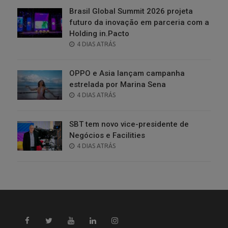
Brasil Global Summit 2026 projeta
futuro da inovação em parceria com a
Holding in.Pacto
POSTED
4 DIAS ATRÁS
ON
OPPO e Asia lançam campanha
estrelada por Marina Sena
POSTED
4 DIAS ATRÁS
ON
SBT tem novo vice-presidente de
Negócios e Facilities
POSTED
4 DIAS ATRÁS
ON