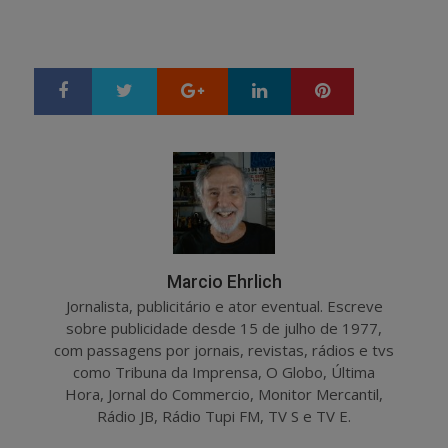
Google+
LinkedIn
Pinterest
S
T
h
w
a
e
r
e
e
t
Marcio Ehrlich
Jornalista, publicitário e ator eventual. Escreve
sobre publicidade desde 15 de julho de 1977,
com passagens por jornais, revistas, rádios e tvs
como Tribuna da Imprensa, O Globo, Última
Hora, Jornal do Commercio, Monitor Mercantil,
Rádio JB, Rádio Tupi FM, TV S e TV E.