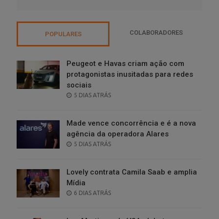
COLABORADORES
POPULARES
Peugeot e Havas criam ação com
protagonistas inusitadas para redes
sociais
POSTED
5 DIAS ATRÁS
ON
Made vence concorrência e é a nova
agência da operadora Alares
POSTED
5 DIAS ATRÁS
ON
Lovely contrata Camila Saab e amplia
Mídia
POSTED
6 DIAS ATRÁS
ON