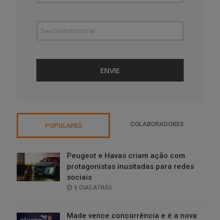
COLABORADORES
POPULARES
Peugeot e Havas criam ação com
protagonistas inusitadas para redes
sociais
POSTED
6 DIAS ATRÁS
ON
Made vence concorrência e é a nova