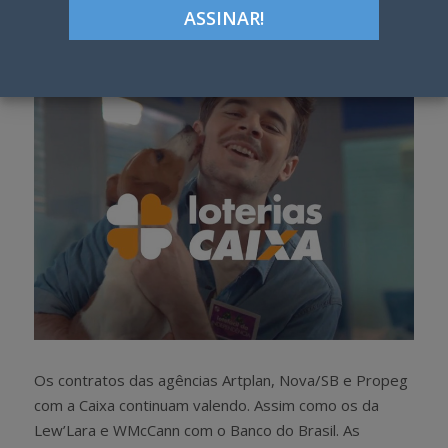
Google+
LinkedIn
Pinterest
S
T
h
w
a
e
r
e
e
t
Os contratos das agências Artplan, Nova/SB e Propeg
com a Caixa continuam valendo. Assim como os da
Lew’Lara e WMcCann com o Banco do Brasil. As