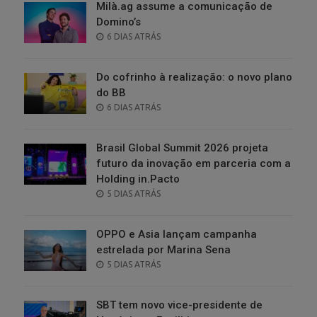
Milà.ag assume a comunicação de
Domino’s
POSTED
6 DIAS ATRÁS
ON
Do cofrinho à realização: o novo plano
do BB
POSTED
6 DIAS ATRÁS
ON
Brasil Global Summit 2026 projeta
futuro da inovação em parceria com a
Holding in.Pacto
POSTED
5 DIAS ATRÁS
ON
OPPO e Asia lançam campanha
estrelada por Marina Sena
POSTED
5 DIAS ATRÁS
ON
SBT tem novo vice-presidente de