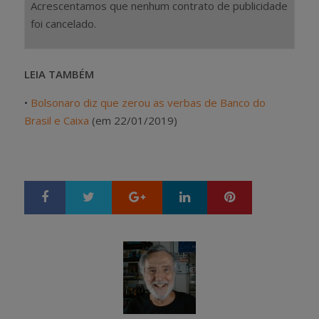
Acrescentamos que nenhum contrato de publicidade
foi cancelado.
LEIA TAMBÉM
•
Bolsonaro diz que zerou as verbas de Banco do
Brasil e Caixa
(em 22/01/2019)
Google+
LinkedIn
Pinterest
S
T
h
w
a
e
r
e
e
t