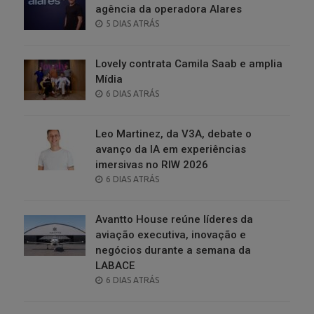
agência da operadora Alares
POSTED
5 DIAS ATRÁS
ON
Lovely contrata Camila Saab e amplia
Mídia
POSTED
6 DIAS ATRÁS
ON
Leo Martinez, da V3A, debate o
avanço da IA em experiências
imersivas no RIW 2026
POSTED
6 DIAS ATRÁS
ON
Avantto House reúne líderes da
aviação executiva, inovação e
negócios durante a semana da
LABACE
POSTED
6 DIAS ATRÁS
ON