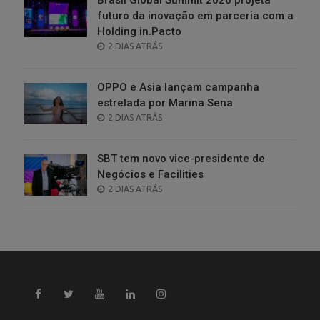
futuro da inovação em parceria com a
Holding in.Pacto
POSTED
2 DIAS ATRÁS
ON
OPPO e Asia lançam campanha
estrelada por Marina Sena
POSTED
2 DIAS ATRÁS
ON
SBT tem novo vice-presidente de
Negócios e Facilities
POSTED
2 DIAS ATRÁS
ON