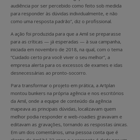
audiência por ser percebido como feito sob medida
para responder às dúvidas individualmente, e não
como uma resposta padrão”, diz o profissional.
A ação foi produzida para que a Amil se preparasse
para as críticas — já esperadas — à sua campanha,
iniciada em novembro de 2018, na qual, com o tema
“Cuidado certo pra você viver o seu melhor”, a
empresa alerta para os excessos de exames e idas
desnecessárias ao pronto-socorro.
Para transformar o projeto em prática, a Artplan
montou bunkers na própria agência e nos escritórios
da Amil, onde a equipe de conteúdo da agência
mapeava as principais dúvidas, localizavam quem
melhor podia responder e web-roadies gravavam e
editavam as gravações, tornando as respostas únicas.
Em um dos comentários, uma pessoa conta que é
cliente da Amil há 22 anos e a resposta é dada por um