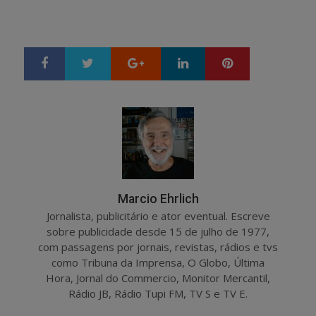
Google+
LinkedIn
Pinterest
S
T
h
w
a
e
r
e
e
t
Marcio Ehrlich
Jornalista, publicitário e ator eventual. Escreve
sobre publicidade desde 15 de julho de 1977,
com passagens por jornais, revistas, rádios e tvs
como Tribuna da Imprensa, O Globo, Última
Hora, Jornal do Commercio, Monitor Mercantil,
Rádio JB, Rádio Tupi FM, TV S e TV E.