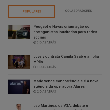
COLABORADORES
POPULARES
Peugeot e Havas criam ação com
protagonistas inusitadas para redes
sociais
POSTED
3 DIAS ATRÁS
ON
Lovely contrata Camila Saab e amplia
Mídia
POSTED
3 DIAS ATRÁS
ON
Made vence concorrência e é a nova
agência da operadora Alares
POSTED
2 DIAS ATRÁS
ON
Leo Martinez, da V3A, debate o