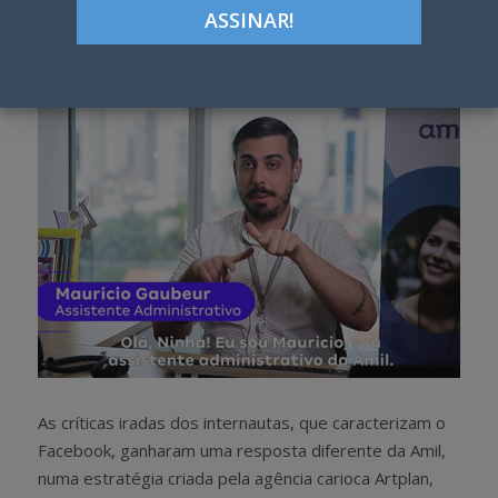
Google+
LinkedIn
Pinterest
S
T
h
w
a
e
r
e
e
t
As críticas iradas dos internautas, que caracterizam o
Facebook, ganharam uma resposta diferente da Amil,
numa estratégia criada pela agência carioca Artplan,