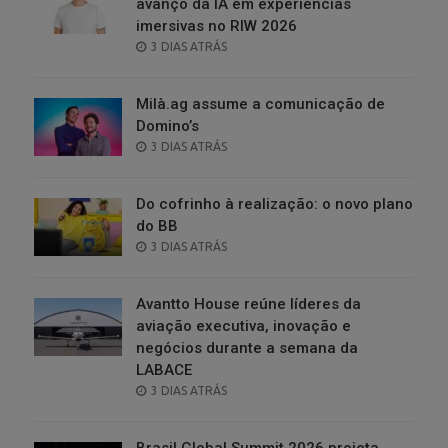
avanço da IA em experiências
imersivas no RIW 2026
POSTED
3 DIAS ATRÁS
ON
Milà.ag assume a comunicação de
Domino’s
POSTED
3 DIAS ATRÁS
ON
Do cofrinho à realização: o novo plano
do BB
POSTED
3 DIAS ATRÁS
ON
Avantto House reúne líderes da
aviação executiva, inovação e
negócios durante a semana da
LABACE
POSTED
3 DIAS ATRÁS
ON
Brasil Global Summit 2026 projeta