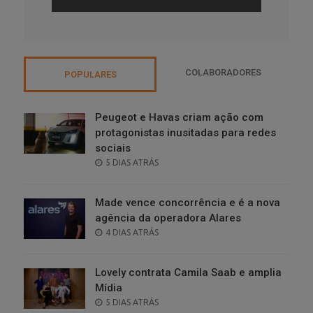
COLABORADORES
POPULARES
Peugeot e Havas criam ação com
protagonistas inusitadas para redes
sociais
POSTED
5 DIAS ATRÁS
ON
Made vence concorrência e é a nova
agência da operadora Alares
POSTED
4 DIAS ATRÁS
ON
Lovely contrata Camila Saab e amplia
Mídia
POSTED
5 DIAS ATRÁS