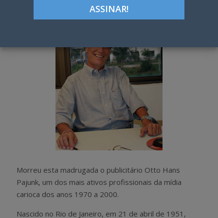
h
w
a
e
r
e
e
t
Morreu esta madrugada o publicitário Otto Hans
Pajunk, um dos mais ativos profissionais da mídia
carioca dos anos 1970 a 2000.
Nascido no Rio de Janeiro, em 21 de abril de 1951,