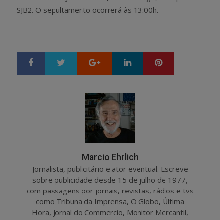
SJB2. O sepultamento ocorrerá às 13:00h.
Google+
LinkedIn
Pinterest
S
T
h
w
a
e
r
e
e
t
Marcio Ehrlich
Jornalista, publicitário e ator eventual. Escreve
sobre publicidade desde 15 de julho de 1977,
com passagens por jornais, revistas, rádios e tvs
como Tribuna da Imprensa, O Globo, Última
Hora, Jornal do Commercio, Monitor Mercantil,