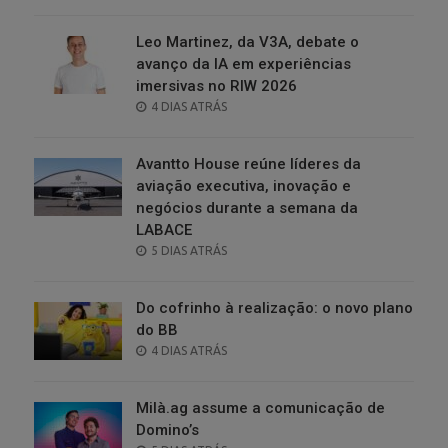
ON
Leo Martinez, da V3A, debate o
avanço da IA em experiências
imersivas no RIW 2026
POSTED
4 DIAS ATRÁS
ON
Avantto House reúne líderes da
aviação executiva, inovação e
negócios durante a semana da
LABACE
POSTED
5 DIAS ATRÁS
ON
Do cofrinho à realização: o novo plano
do BB
POSTED
4 DIAS ATRÁS
ON
Milà.ag assume a comunicação de
Domino’s