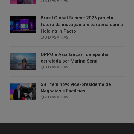
POSTED
5 DIAS ATRÁS
ON
Brasil Global Summit 2026 projeta
futuro da inovação em parceria com a
Holding in.Pacto
POSTED
3 DIAS ATRÁS
ON
OPPO e Asia lançam campanha
estrelada por Marina Sena
POSTED
3 DIAS ATRÁS
ON
SBT tem novo vice-presidente de
Negócios e Facilities
POSTED
4 DIAS ATRÁS
ON