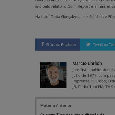
ano pelo relatório Gunn Report e a mais efi
Na foto, Cintia Gonçalves, Luiz Sanches e Fil
Share
on Facebook
Tweet
on Twi
Marcio Ehrlich
Jornalista, publicitário
julho de 1977, com pass
Imprensa, O Globo, Últi
JB, Rádio Tupi FM, TV S 
Post
Matéria Anterior
navigation
Gustavo Tirre assume a direção de