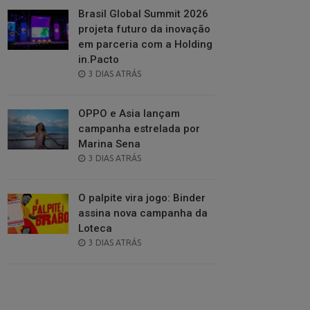
Brasil Global Summit 2026
projeta futuro da inovação
em parceria com a Holding
in.Pacto
POSTED
3 DIAS ATRÁS
ON
OPPO e Asia lançam
campanha estrelada por
Marina Sena
POSTED
3 DIAS ATRÁS
ON
O palpite vira jogo: Binder
assina nova campanha da
Loteca
POSTED
3 DIAS ATRÁS
ON