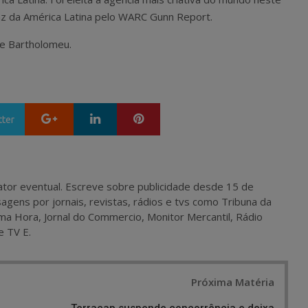
caz da América Latina pelo WARC Gunn Report.
ipe Bartholomeu.
Google+
LinkedIn
Pinterest
tter
 e ator eventual. Escreve sobre publicidade desde 15 de
agens por jornais, revistas, rádios e tvs como Tribuna da
ma Hora, Jornal do Commercio, Monitor Mercantil, Rádio
e TV E.
Próxima Matéria
Terracap suspende concorrência e deixa