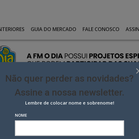
NTERIORES
GUIA DO MERCADO
FALE CONOSCO
ASSI
Não quer perder as novidades?
Assine a nossa newsletter.
Lembre de colocar nome e sobrenome!
SEU QUADRO DE LIDERANÇAS
NOME
u quadro de lideranças
S