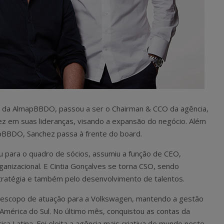
ção da AlmapBBDO, passou a ser o Chairman & CCO da agência,
z em suas lideranças, visando a expansão do negócio. Além
pBBDO, Sanchez passa à frente do board.
ou para o quadro de sócios, assumiu a função de CEO,
ganizacional. E Cintia Gonçalves se torna CSO, sendo
tratégia e também pelo desenvolvimento de talentos.
escopo de atuação para a Volkswagen, mantendo a gestão
América do Sul. No último mês, conquistou as contas da
ca Latina. Foi eleita a agência mais criativa do mundo neste