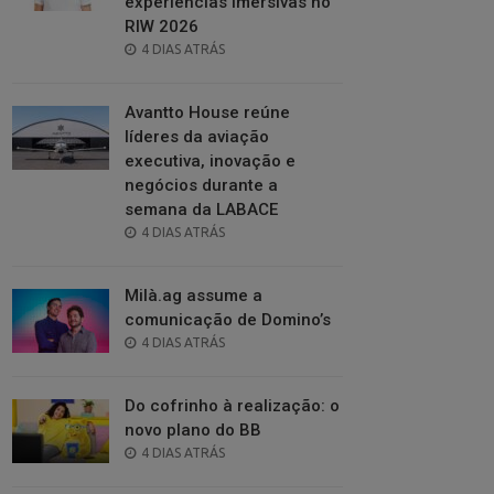
experiências imersivas no
RIW 2026
POSTED
4 DIAS ATRÁS
ON
Avantto House reúne
líderes da aviação
executiva, inovação e
negócios durante a
semana da LABACE
POSTED
4 DIAS ATRÁS
ON
Milà.ag assume a
comunicação de Domino’s
POSTED
4 DIAS ATRÁS
ON
Do cofrinho à realização: o
novo plano do BB
POSTED
4 DIAS ATRÁS
ON