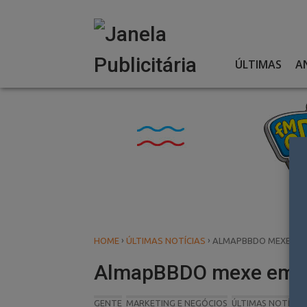
Skip
to
content
ÚLTIMAS
A
›
›
HOME
ÚLTIMAS NOTÍCIAS
ALMAPBBDO MEXE EM 
AlmapBBDO mexe em se
GENTE
MARKETING E NEGÓCIOS
ÚLTIMAS NOTÍCIA