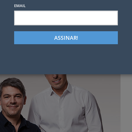
EMAIL
Google+
LinkedIn
Pinterest
tter