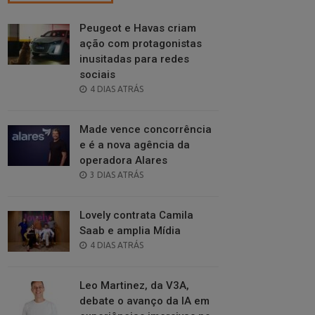
Peugeot e Havas criam
ação com protagonistas
inusitadas para redes
sociais
POSTED
4 DIAS ATRÁS
ON
Made vence concorrência
e é a nova agência da
operadora Alares
POSTED
3 DIAS ATRÁS
ON
Lovely contrata Camila
Saab e amplia Mídia
POSTED
4 DIAS ATRÁS
ON
Leo Martinez, da V3A,
debate o avanço da IA em