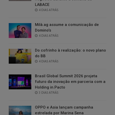
LABACE
POSTED
4 DIAS ATRÁS
ON
Milà.ag assume a comunicação de
Domino’s
POSTED
4 DIAS ATRÁS
ON
Do cofrinho à realização: o novo plano
do BB
POSTED
4 DIAS ATRÁS
ON
Brasil Global Summit 2026 projeta
futuro da inovação em parceria com a
Holding in.Pacto
POSTED
3 DIAS ATRÁS
ON
OPPO e Asia lançam campanha
estrelada por Marina Sena