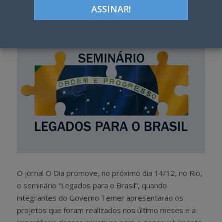
h
w
a
e
r
e
e
t
O jornal O Dia promove, no próximo dia 14/12, no Rio,
o seminário “Legados para o Brasil”, quando
integrantes do Governo Temer apresentarão os
projetos que foram realizados nos último meses e a