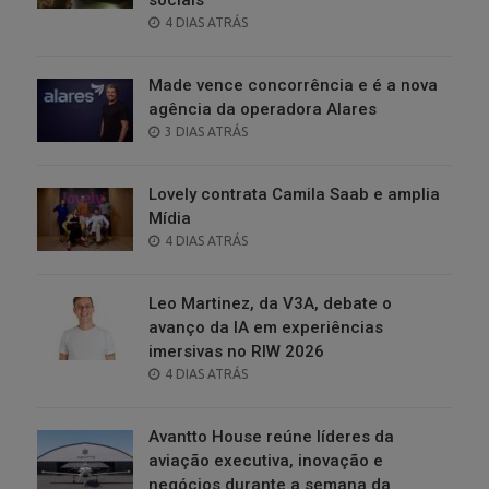
POSTED
4 DIAS ATRÁS
ON
Made vence concorrência e é a nova
agência da operadora Alares
POSTED
3 DIAS ATRÁS
ON
Lovely contrata Camila Saab e amplia
Mídia
POSTED
4 DIAS ATRÁS
ON
Leo Martinez, da V3A, debate o
avanço da IA em experiências
imersivas no RIW 2026
POSTED
4 DIAS ATRÁS
ON
Avantto House reúne líderes da
aviação executiva, inovação e
negócios durante a semana da