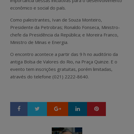
importância dessas iniciativas para o desenvolvimento
econômico e social do país.
Como palestrantes, Ivan de Souza Monteiro,
Presidente da Petrobras; Ronaldo Fonseca, Ministro-
chefe da Presidência da República; e Moreira Franco,
Ministro de Minas e Energia.
O encontro acontece a partir das 9 h no auditório da
antiga Bolsa de Valores do Rio, na Praça Quinze. E o
evento tem inscrições gratuitas, porém limitadas,
através do telefone (021) 2222-8640.
Google+
LinkedIn
Pinterest
S
T
h
w
a
e
r
e
e
t